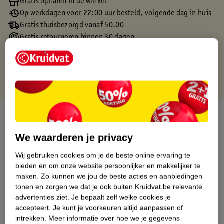
Gratis ophalen in de winkel
Op werkdagen voor 22:00 uur besteld, volgende dag in huis
Gratis thuisbezorgd vanaf 50.00
Gratis retourneren binnen 30 dagen
Gratis punten met je Kruidvat kaart
Over dit product
We waarderen je privacy
Productinformatie
Wij gebruiken cookies om je de beste online ervaring te
bieden en om onze website persoonlijker en makkelijker te
Etiketinformatie
maken.
Zo kunnen we jou de beste acties en aanbiedingen
tonen en zorgen we dat je ook buiten Kruidvat.be relevante
Nature Impact Score
advertenties ziet.
Je bepaalt zelf welke cookies je
accepteert.
Je kunt je voorkeuren altijd aanpassen of
Dit product heeft (nog) geen Nature
intrekken.
Meer informatie over hoe we je gegevens
Impact Score.