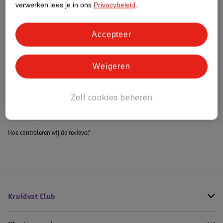
verwerken lees je in ons
Privacybeleid
.
Meer informatie
Accepteer
Bestel & Bezorginformatie
Weigeren
Bekijk ook
Zelf cookies beheren
Meer
SKALA
Alle Haarmasker
Hoe controleren wij de reviews?
Kruidvat Club