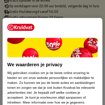
Gratis ophalen in de winkel
Op werkdagen voor 22:00 uur besteld, volgende dag in huis
Gratis thuisbezorgd vanaf 50.00
Gratis retourneren binnen 30 dagen
Gratis punten met je Kruidvat kaart
Over dit product
We waarderen je privacy
Productinformatie
Wij gebruiken cookies om je de beste online ervaring te
bieden en om onze website persoonlijker en makkelijker te
Etiketinformatie
maken.
Zo kunnen we jou de beste acties en aanbiedingen
tonen en zorgen we dat je ook buiten Kruidvat.be relevante
Nature Impact Score
advertenties ziet.
Je bepaalt zelf welke cookies je
accepteert.
Je kunt je voorkeuren altijd aanpassen of
Dit product heeft (nog) geen Nature
intrekken.
Meer informatie over hoe we je gegevens
Impact Score.