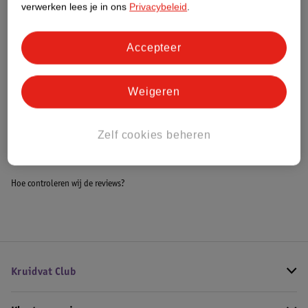
verwerken lees je in ons
Privacybeleid
.
Meer informatie
Accepteer
Bestel & Bezorginformatie
Weigeren
Bekijk ook
Zelf cookies beheren
Meer
SKALA
Alle Haarmasker
Hoe controleren wij de reviews?
Kruidvat Club