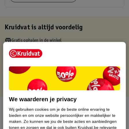
Kruidvat is altijd voordelig
Gratis ophalen in de winkel
Op werkdagen voor 22:00 uur besteld, volgende dag in huis
Gratis thuisbezorgd vanaf 50.00
Gratis retourneren binnen 30 dagen
Gratis punten met je Kruidvat kaart
We waarderen je privacy
Over dit product
Wij gebruiken cookies om je de beste online ervaring te
bieden en om onze website persoonlijker en makkelijker te
Productinformatie
maken.
Zo kunnen we jou de beste acties en aanbiedingen
tonen en zorgen we dat je ook buiten Kruidvat.be relevante