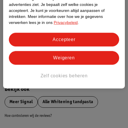
advertenties ziet.
Je bepaalt zelf welke cookies je
Etiketinformatie
accepteert.
Je kunt je voorkeuren altijd aanpassen of
intrekken.
Meer informatie over hoe we je gegevens
verwerken lees je in ons
Privacybeleid
.
Nature Impact Score
Dit product heeft (nog) geen Nature
Impact Score.
Accepteer
Meer informatie
Weigeren
Bestel & Bezorginformatie
Zelf cookies beheren
Bekijk ook
Meer
Signal
Alle Whitening tandpasta
Hoe controleren wij de reviews?