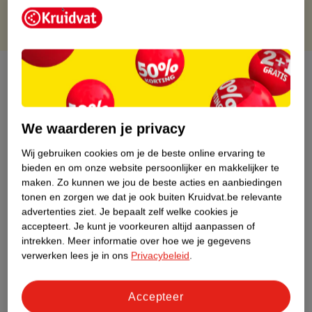
Over dit product
Productinformatie
We waarderen je privacy
Etiketinformatie
Wij gebruiken cookies om je de beste online ervaring te
bieden en om onze website persoonlijker en makkelijker te
maken.
Zo kunnen we jou de beste acties en aanbiedingen
Nature Impact Score
tonen en zorgen we dat je ook buiten Kruidvat.be relevante
Dit product heeft (nog) geen Nature
advertenties ziet.
Je bepaalt zelf welke cookies je
Impact Score.
accepteert.
Je kunt je voorkeuren altijd aanpassen of
Meer informatie
intrekken.
Meer informatie over hoe we je gegevens
verwerken lees je in ons
Privacybeleid
.
Bestel & Bezorginformatie
Accepteer