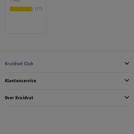
Complete
75ml
Tandpasta
27
Kruidvat Club
Klantenservice
Over Kruidvat