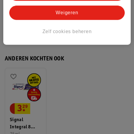
Weigeren
Bekijk ook
Meer
Signal
Alle Tandenborstels
Zelf cookies beheren
Hoe controleren wij de reviews?
ANDEREN KOCHTEN OOK
3
.
29
Signal
Integral 8