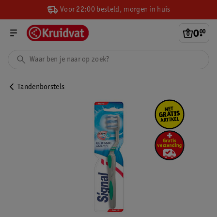
Voor 22:00 besteld, morgen in huis
0
.
00
Tandenborstels