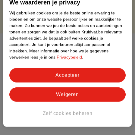
We waarderen je privacy
Gratis punten met je Kruidvat kaart
Wij gebruiken cookies om je de beste online ervaring te
bieden en om onze website persoonlijker en makkelijker te
maken.
Zo kunnen we jou de beste acties en aanbiedingen
tonen en zorgen we dat je ook buiten Kruidvat.be relevante
advertenties ziet.
Je bepaalt zelf welke cookies je
Over dit product
accepteert.
Je kunt je voorkeuren altijd aanpassen of
intrekken.
Meer informatie over hoe we je gegevens
Productinformatie
verwerken lees je in ons
Privacybeleid
.
Etiketinformatie
Accepteer
Nature Impact Score
Weigeren
Dit product heeft (nog) geen Nature
Impact Score.
Zelf cookies beheren
Meer informatie