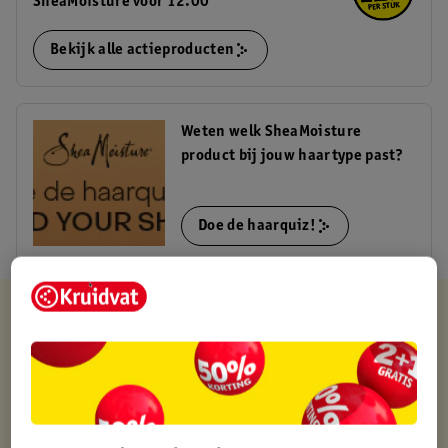
SheaMoisture voor 12.00
Bekijk alle actieproducten
Weten welk SheaMoisture
product bij jouw haartype past?
Doe de haarquiz!
Kruidvat is altijd voordelig
Gratis ophalen in de winkel
Op werkdagen voor 22:00 uur besteld, volgende dag in huis
Gratis thuisbezorgd vanaf 50.00
Gratis retourneren binnen 30 dagen