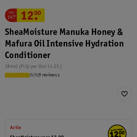
van
12
.
00
14
.
29
SheaMoisture Manuka Honey &
Mafura Oil Intensive Hydration
Conditioner
384ml
Prijs per
liter
31.25
9 reviews
(5/5)
Actie