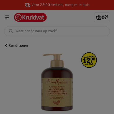
Voor 22:00 besteld, morgen in huis
0
.
00
Conditioner