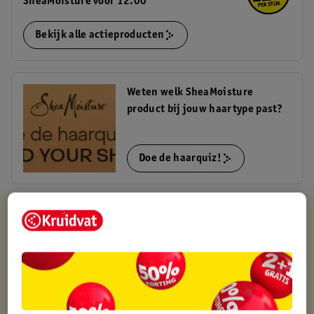
SheaMoisture voor 12.00
Bekijk alle actieproducten
Weten welk SheaMoisture
product bij jouw haartype past?
Doe de haarquiz!
Kruidvat is altijd voordelig
Gratis ophalen in de winkel
Op werkdagen voor 22:00 uur besteld, volgende dag in huis
Gratis thuisbezorgd vanaf 50.00
Gratis retourneren binnen 30 dagen