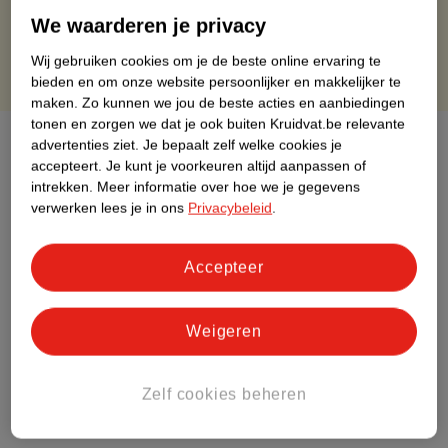
Gratis punten met je Kruidvat kaart
We waarderen je privacy
Wij gebruiken cookies om je de beste online ervaring te
bieden en om onze website persoonlijker en makkelijker te
maken.
Zo kunnen we jou de beste acties en aanbiedingen
tonen en zorgen we dat je ook buiten Kruidvat.be relevante
Over dit product
advertenties ziet.
Je bepaalt zelf welke cookies je
accepteert.
Je kunt je voorkeuren altijd aanpassen of
Productinformatie
intrekken.
Meer informatie over hoe we je gegevens
verwerken lees je in ons
Privacybeleid
.
Etiketinformatie
Accepteer
Nature Impact Score
Weigeren
Dit product heeft (nog) geen Nature
Impact Score.
Meer informatie
Zelf cookies beheren