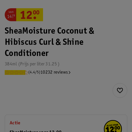
van
12
.
00
14
.
29
SheaMoisture Coconut &
Hibiscus Curl & Shine
Conditioner
384ml
Prijs per
liter
31.25
10232 reviews
(4.4/5)
Actie