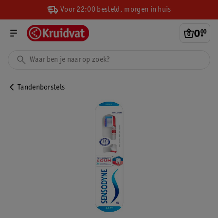
Voor 22:00 besteld, morgen in huis
0
.
00
Tandenborstels