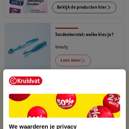
Bekijk de producten hier
Tandenborstel: welke kies je?
beauty
Lees meer
Kruidvat is altijd voordelig
Gratis ophalen in de winkel
Op werkdagen voor 22:00 uur besteld, volgende dag in huis
Gratis thuisbezorgd vanaf 50.00
Gratis retourneren binnen 30 dagen
Gratis punten met je Kruidvat kaart
We waarderen je privacy