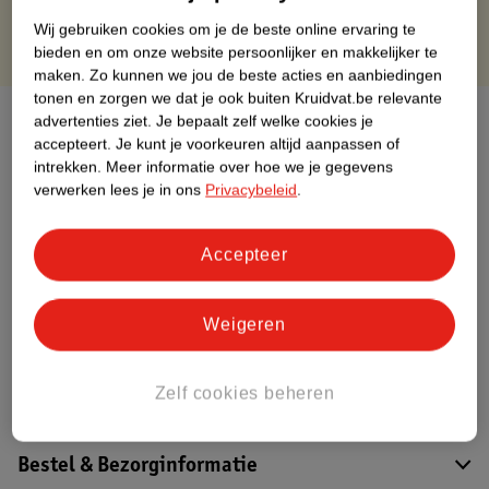
Wij gebruiken cookies om je de beste online ervaring te
bieden en om onze website persoonlijker en makkelijker te
maken.
Zo kunnen we jou de beste acties en aanbiedingen
tonen en zorgen we dat je ook buiten Kruidvat.be relevante
Over dit product
advertenties ziet.
Je bepaalt zelf welke cookies je
accepteert.
Je kunt je voorkeuren altijd aanpassen of
intrekken.
Meer informatie over hoe we je gegevens
Productinformatie
verwerken lees je in ons
Privacybeleid
.
Etiketinformatie
Accepteer
Nature Impact Score
Weigeren
Dit product heeft (nog) geen Nature
Impact Score.
Meer informatie
Zelf cookies beheren
Bestel & Bezorginformatie