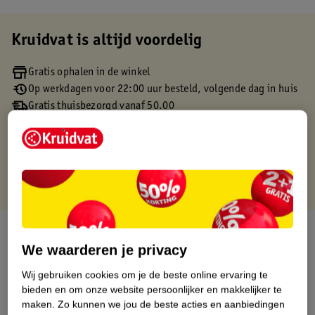
Kruidvat is altijd voordelig
Gratis ophalen in de winkel
Op werkdagen voor 22:00 uur besteld, volgende dag in huis
Gratis thuisbezorgd vanaf 50.00
Gratis retourneren binnen 30 dagen
Gratis punten met je Kruidvat kaart
Over dit product
We waarderen je privacy
Productinformatie
Wij gebruiken cookies om je de beste online ervaring te
bieden en om onze website persoonlijker en makkelijker te
maken.
Zo kunnen we jou de beste acties en aanbiedingen
Etiketinformatie