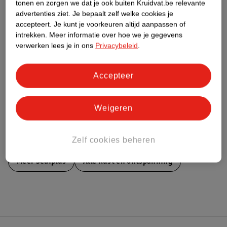
tonen en zorgen we dat je ook buiten Kruidvat.be relevante
advertenties ziet.
Je bepaalt zelf welke cookies je
Nature Impact Score
accepteert.
Je kunt je voorkeuren altijd aanpassen of
intrekken.
Meer informatie over hoe we je gegevens
Dit product heeft (nog) geen Nature
verwerken lees je in ons
Privacybeleid
.
Impact Score.
Meer informatie
Accepteer
Bestel & Bezorginformatie
Weigeren
Bekijk ook
Zelf cookies beheren
Meer
Sediplus
Alle Rust en ontspanning