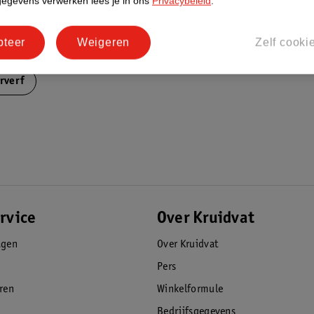
gegevens verwerken lees je in ons
Privacybeleid
.
pteer
Weigeren
Zelf cooki
rverf
rvice
Over Kruidvat
agen
Over Kruidvat
Pers
eren
Winkelformule
Bedrijfsgegevens