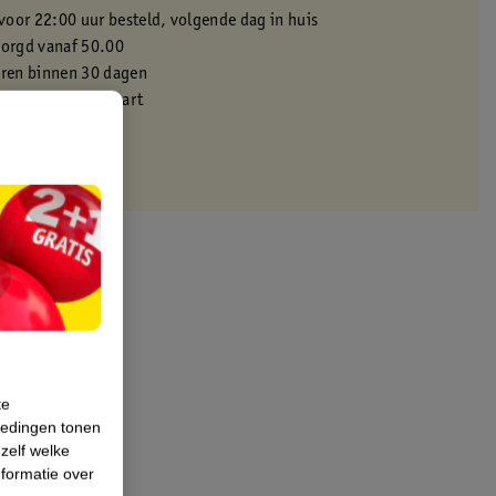
oor 22:00 uur besteld, volgende dag in huis
zorgd vanaf 50.00
eren binnen 30 dagen
met je Kruidvat kaart
te
iedingen tonen
 zelf welke
formatie over