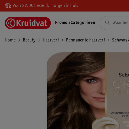
Voor 22:00 besteld, morgen in huis
Promo's
Categorieën
Home
Beauty
Haarverf
Permanente haarverf
Schwarzk