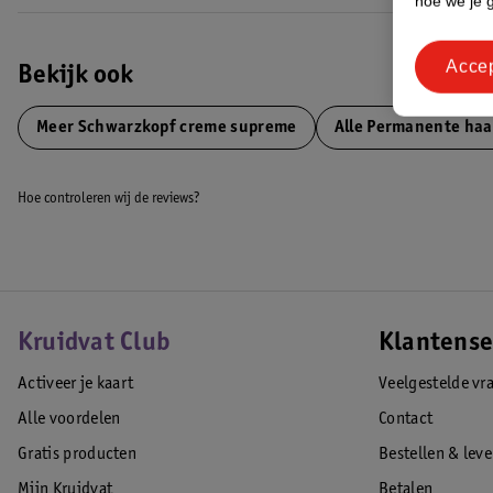
hoe we je 
EAN code:5410091776275
Acce
Bekijk ook
Meer
Schwarzkopf creme supreme
Alle Permanente haa
Hoe controleren wij de reviews?
Kruidvat Club
Klantense
Activeer je kaart
Veelgestelde vr
Alle voordelen
Contact
Gratis producten
Bestellen & lev
Mijn Kruidvat
Betalen