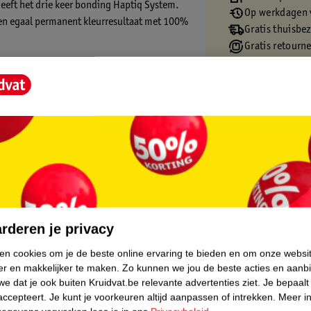
heeft het drie keer bonding Haptiq System.
Op werkdagen v
g en egaal permanent kleurresultaat met 100%
Gratis thuisbe
Gratis retourn
Gratis punten 
 Lichtbruin Verzorgende Crèmekleuring:
 haarmasker
r perfect voor op het haarkleuringsproces.
core.
e zones voor een egaal kleurresultaat.
uren, voor een prachtige kleur.
rderen je privacy
rmende laag en creëert nieuwe micro-
ken cookies om je de beste online ervaring te bieden en om onze websi
er en makkelijker te maken.
Zo kunnen we jou de beste acties en aanb
e dat je ook buiten Kruidvat.be relevante advertenties ziet.
Je bepaalt
handschoenen, gebruiksaanwijzing en de
accepteert.
Je kunt je voorkeuren altijd aanpassen of intrekken.
Meer in