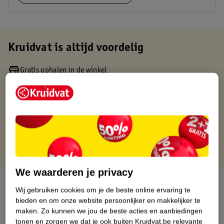
Kruidvat is altijd voordelig
Gratis ophalen in de winkel
Op werkdagen voor 22:00 uur besteld, volgende dag in huis
Gratis thuisbezorgd vanaf 50.00
Gratis retourneren binnen 30 dagen
Gratis punten met je Kruidvat kaart
We waarderen je privacy
Over dit product
Wij gebruiken cookies om je de beste online ervaring te
bieden en om onze website persoonlijker en makkelijker te
Productinformatie
maken.
Zo kunnen we jou de beste acties en aanbiedingen
tonen en zorgen we dat je ook buiten Kruidvat.be relevante