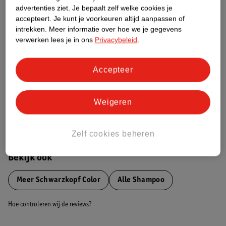
advertenties ziet.
Je bepaalt zelf welke cookies je
Etiketinformatie
accepteert.
Je kunt je voorkeuren altijd aanpassen of
intrekken.
Meer informatie over hoe we je gegevens
verwerken lees je in ons
Privacybeleid
.
Nature Impact Score
Dit product heeft (nog) geen Nature
Impact Score.
Accepteer
Meer informatie
Weigeren
Bestel & Bezorginformatie
Zelf cookies beheren
Bekijk ook
Meer
Schwarzkopf Color
Alle Shampoo
Hoe controleren wij de reviews?