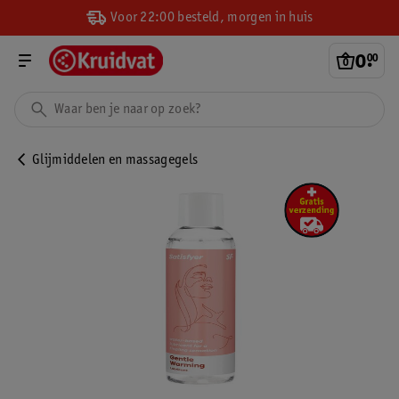
Voor 22:00 besteld, morgen in huis
0
.
00
Glijmiddelen en massagegels