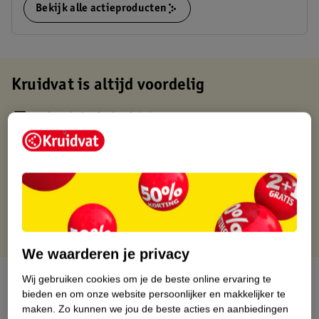
Bekijk alle actieproducten
Kruidvat is altijd voordelig
Gratis ophalen in de winkel
Op werkdagen voor 22:00 uur besteld, volgende dag in huis
Gratis thuisbezorgd vanaf 50.00
Gratis retourneren binnen 30 dagen
Gratis punten met je Kruidvat kaart
We waarderen je privacy
Over dit product
Wij gebruiken cookies om je de beste online ervaring te
bieden en om onze website persoonlijker en makkelijker te
maken.
Zo kunnen we jou de beste acties en aanbiedingen
Productinformatie