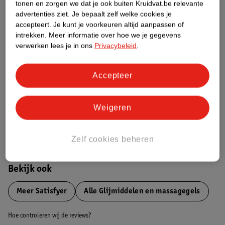
tonen en zorgen we dat je ook buiten Kruidvat.be relevante
advertenties ziet.
Je bepaalt zelf welke cookies je
Etiketinformatie
accepteert.
Je kunt je voorkeuren altijd aanpassen of
intrekken.
Meer informatie over hoe we je gegevens
verwerken lees je in ons
Privacybeleid
.
Nature Impact Score
Dit product heeft (nog) geen Nature
Accepteer
Impact Score.
Meer informatie
Weigeren
Bestel & Bezorginformatie
Zelf cookies beheren
Bekijk ook
Meer
Satisfyer
Alle Glijmiddelen en massagegels
Hoe controleren wij de reviews?