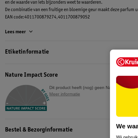
en de waarde van iets bijzonders weet te waarderen.
De combinatie van een fruitige en bloemige geur maakt deze parfum u
EAN code:4011700879274,4011700879052
Lees meer
Etiketinformatie
Nature Impact Score
Dit product heeft (nog) geen Nature Impact S
Meer informatie
We waa
Bestel & Bezorginformatie
Wij gebrui