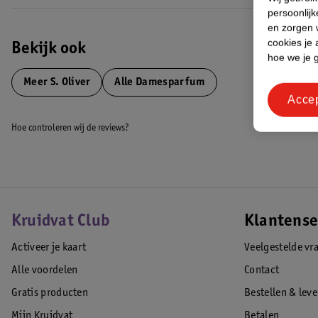
persoonlijk
en zorgen w
cookies je 
Bekijk ook
hoe we je 
Meer
S. Oliver
Alle Damesparfum
Acce
Hoe controleren wij de reviews?
Kruidvat Club
Klantense
Activeer je kaart
Veelgestelde vr
Alle voordelen
Contact
Gratis producten
Bestellen & lev
Mijn Kruidvat
Betalen