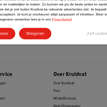
er en makkelijker te maken.
Zo kunnen we jou de beste acties en aanb
e dat je ook buiten Kruidvat.be relevante advertenties ziet.
Je bepaalt
accepteert.
Je kunt je voorkeuren altijd aanpassen of intrekken.
Meer in
gegevens verwerken lees je in ons
Privacybeleid
.
pteer
Weigeren
Zelf cooki
rvice
Over Kruidvat
agen
Over Kruidvat
Pers
eren
Winkelformule
Bedrijfsgegevens