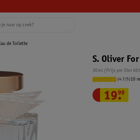
Eau de Toilette
S. Oliver Fo
30ml
Prijs per
liter
66
10 r
(4.7/5)
19
.
99