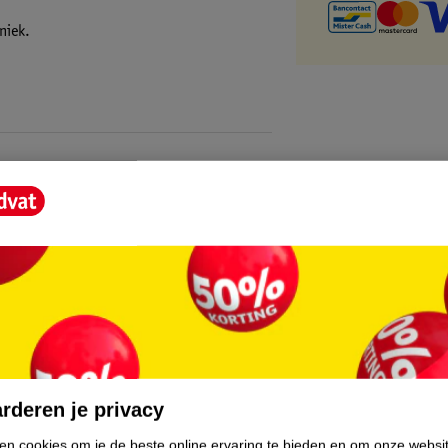
niek.
core.
rderen je privacy
ken cookies om je de beste online ervaring te bieden en om onze websi