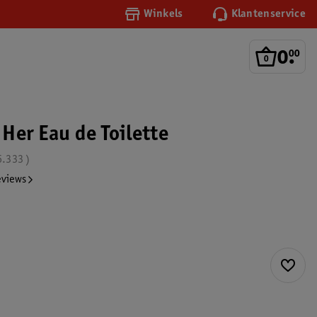
Winkels
Klantenservice
0
.
00
r Her Eau de Toilette
6.333
eviews