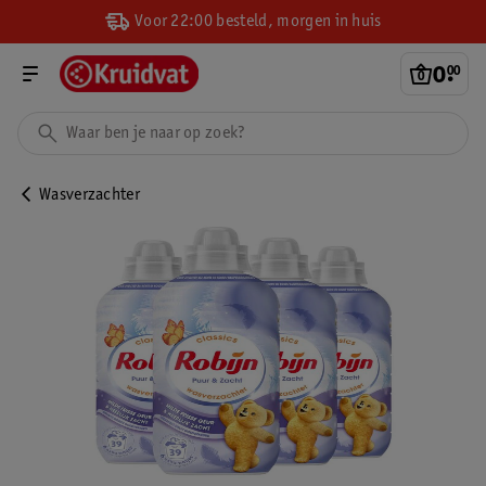
Voor 22:00 besteld, morgen in huis
0
.
00
Wasverzachter