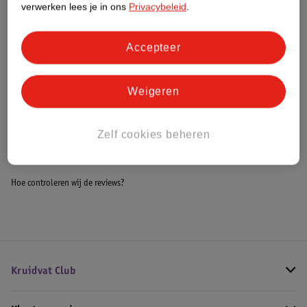
verwerken lees je in ons
Privacybeleid
.
Meer informatie
Accepteer
Bestel & Bezorginformatie
Weigeren
Bekijk ook
Zelf cookies beheren
Meer
Robijn
Alle Wasverzachter
Hoe controleren wij de reviews?
Kruidvat Club