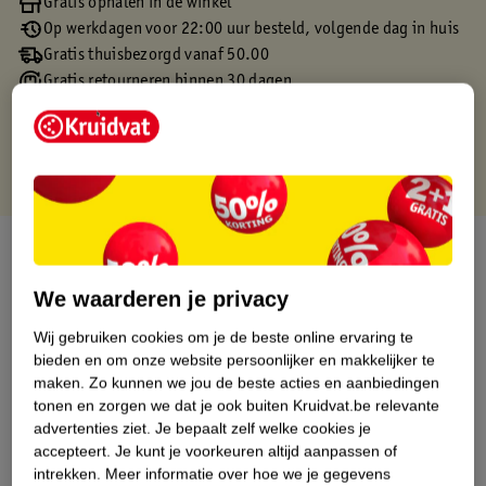
Gratis ophalen in de winkel
Op werkdagen voor 22:00 uur besteld, volgende dag in huis
Gratis thuisbezorgd vanaf 50.00
Gratis retourneren binnen 30 dagen
Gratis punten met je Kruidvat kaart
Over dit product
We waarderen je privacy
Productinformatie
Wij gebruiken cookies om je de beste online ervaring te
bieden en om onze website persoonlijker en makkelijker te
Etiketinformatie
maken.
Zo kunnen we jou de beste acties en aanbiedingen
tonen en zorgen we dat je ook buiten Kruidvat.be relevante
Nature Impact Score
advertenties ziet.
Je bepaalt zelf welke cookies je
accepteert.
Je kunt je voorkeuren altijd aanpassen of
Dit product heeft (nog) geen Nature
intrekken.
Meer informatie over hoe we je gegevens
Impact Score.