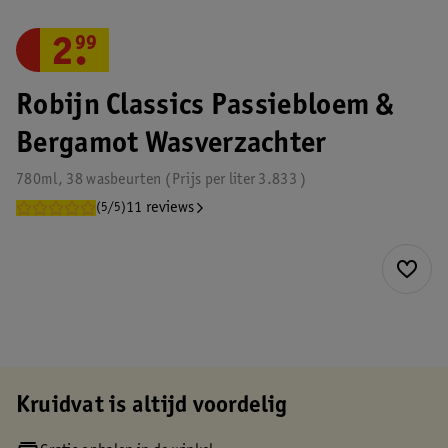
2
.
99
Robijn Classics Passiebloem &
Bergamot Wasverzachter
780ml, 38 wasbeurten
Prijs per
liter
3.833
11 reviews
(5/5)
Kruidvat is altijd voordelig