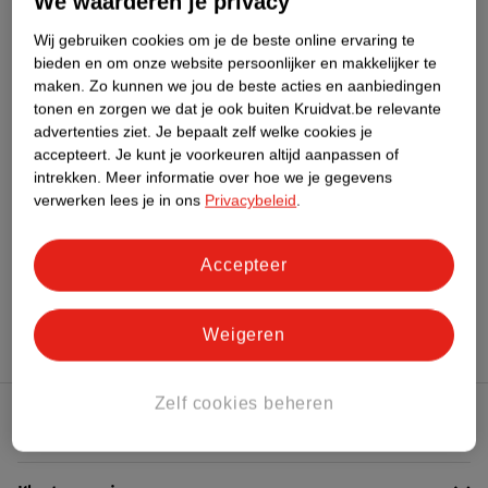
We waarderen je privacy
Meer informatie
Wij gebruiken cookies om je de beste online ervaring te
bieden en om onze website persoonlijker en makkelijker te
maken.
Zo kunnen we jou de beste acties en aanbiedingen
Bestel & Bezorginformatie
tonen en zorgen we dat je ook buiten Kruidvat.be relevante
advertenties ziet.
Je bepaalt zelf welke cookies je
accepteert.
Je kunt je voorkeuren altijd aanpassen of
intrekken.
Meer informatie over hoe we je gegevens
Bekijk ook
verwerken lees je in ons
Privacybeleid
.
Meer
Robijn
Alle Wasverzachter
Accepteer
Hoe controleren wij de reviews?
Weigeren
Zelf cookies beheren
Kruidvat Club