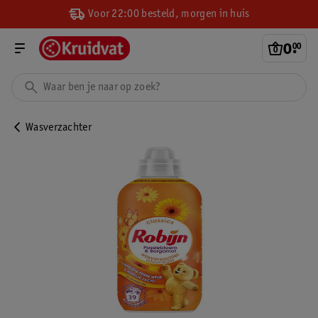
Voor 22:00 besteld, morgen in huis
0
.
00
Wasverzachter