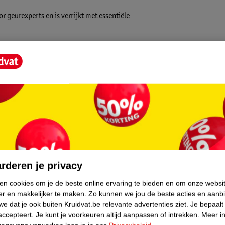
r geurexperts en is verrijkt met essentiële
chts 20 ml in plaats van 25 ml te doseren
ten, zes extra wasjes ten opzichte van de
n.
van Robijn. Geniet met Morgenfris van een
it. Zelfs tijdens het dragen van de kleding
core.
aarnaast beschermt Robijn Morgenfris je
biologisch afbreekbare ingrediënten* en de
rderen je privacy
ken cookies om je de beste online ervaring te bieden en om onze websi
er en makkelijker te maken.
Zo kunnen we jou de beste acties en aanb
e dat je ook buiten Kruidvat.be relevante advertenties ziet.
Je bepaalt
accepteert.
Je kunt je voorkeuren altijd aanpassen of intrekken.
Meer in