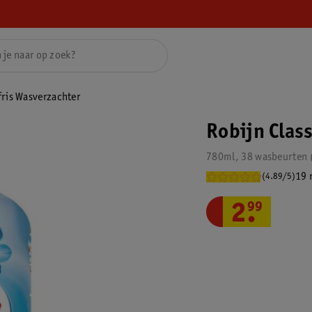
fris Wasverzachter
Robijn Clas
780ml, 38 wasbeurten
19 
(4.89/5)
2
.
99