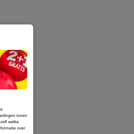
te
iedingen tonen
 zelf welke
formatie over