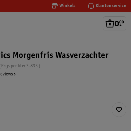
Winkels
Klantenservice
0
.
00
sics Morgenfris Wasverzachter
Prijs per
liter
3.833
reviews