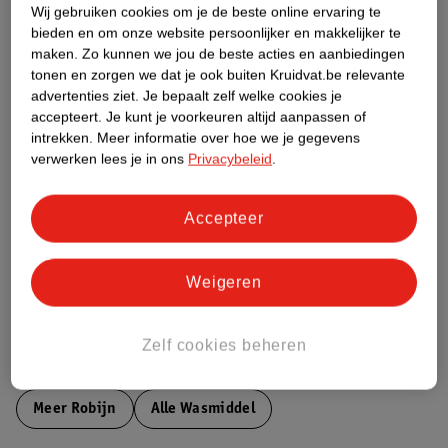
Wij gebruiken cookies om je de beste online ervaring te
Productinformatie
bieden en om onze website persoonlijker en makkelijker te
maken.
Zo kunnen we jou de beste acties en aanbiedingen
tonen en zorgen we dat je ook buiten Kruidvat.be relevante
Etiketinformatie
advertenties ziet.
Je bepaalt zelf welke cookies je
accepteert.
Je kunt je voorkeuren altijd aanpassen of
Nature Impact Score
intrekken.
Meer informatie over hoe we je gegevens
verwerken lees je in ons
Privacybeleid
.
Dit product heeft (nog) geen Nature
Impact Score.
Meer informatie
Accepteer
Weigeren
Bestel & Bezorginformatie
Zelf cookies beheren
Bekijk ook
Meer
Robijn
Alle Wasmiddel