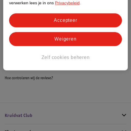
verwerken lees je in ons
Privacybeleid
.
Meer informatie
Accepteer
Bestel & Bezorginformatie
Weigeren
Bekijk ook
Zelf cookies beheren
Meer
Robijn
Alle Wasmiddel
Hoe controleren wij de reviews?
Kruidvat Club