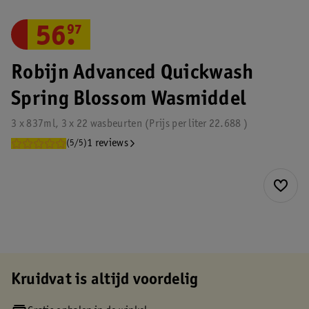
56
.
97
Robijn Advanced Quickwash
Spring Blossom Wasmiddel
3 x 837ml, 3 x 22 wasbeurten
Prijs per
liter
22.688
1 reviews
(5/5)
Kruidvat is altijd voordelig