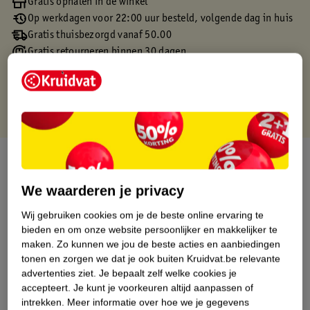
Gratis ophalen in de winkel
Op werkdagen voor 22:00 uur besteld, volgende dag in huis
Gratis thuisbezorgd vanaf 50.00
Gratis retourneren binnen 30 dagen
Gratis punten met je Kruidvat kaart
Over dit product
We waarderen je privacy
Productinformatie
Wij gebruiken cookies om je de beste online ervaring te
bieden en om onze website persoonlijker en makkelijker te
Etiketinformatie
maken.
Zo kunnen we jou de beste acties en aanbiedingen
tonen en zorgen we dat je ook buiten Kruidvat.be relevante
Nature Impact Score
advertenties ziet.
Je bepaalt zelf welke cookies je
accepteert.
Je kunt je voorkeuren altijd aanpassen of
Dit product heeft (nog) geen Nature
intrekken.
Meer informatie over hoe we je gegevens
Impact Score.