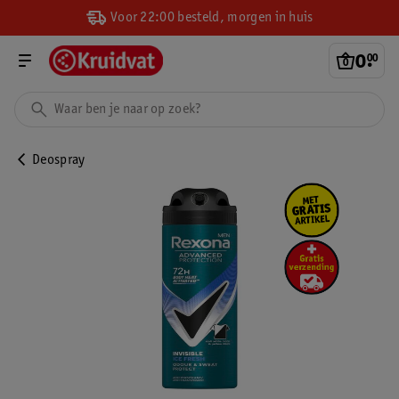
Voor 22:00 besteld, morgen in huis
0
.
00
Deospray