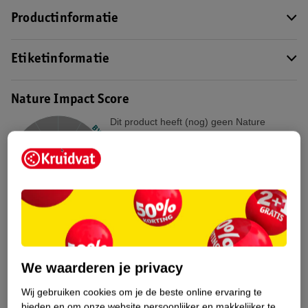
Productinformatie
Etiketinformatie
Nature Impact Score
Dit product heeft (nog) geen Nature
Impact Score.
Meer informatie
Bestel & Bezorginformatie
Bekijk ook
We waarderen je privacy
Meer
Rexona
Alle Deospray
Wij gebruiken cookies om je de beste online ervaring te
bieden en om onze website persoonlijker en makkelijker te