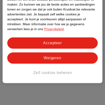
maken.
Zo kunnen we jou de beste acties en aanbiedingen
Hoe controleren wij de reviews?
tonen en zorgen we dat je ook buiten Kruidvat.be relevante
advertenties ziet.
Je bepaalt zelf welke cookies je
accepteert.
Je kunt je voorkeuren altijd aanpassen of
intrekken.
Meer informatie over hoe we je gegevens
verwerken lees je in ons
Privacybeleid
.
Kruidvat Club
Accepteer
Klantenservice
Weigeren
Over Kruidvat
Zelf cookies beheren