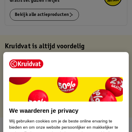
Gratis set glazen rietjes
Bekijk alle actieproducten
Kruidvat is altijd voordelig
Gratis ophalen in de winkel
Op werkdagen voor 22:00 uur besteld, volgende dag in huis
Gratis thuisbezorgd vanaf 50.00
Gratis retourneren binnen 30 dagen
Gratis punten met je Kruidvat kaart
We waarderen je privacy
Wij gebruiken cookies om je de beste online ervaring te
Over dit product
bieden en om onze website persoonlijker en makkelijker te