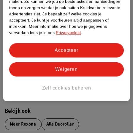
maken.
Zo kunnen we jou de beste acties en aanbiedingen
tonen en zorgen we dat je ook buiten Kruidvat.be relevante
Productinformatie
advertenties ziet.
Je bepaalt zelf welke cookies je
accepteert.
Je kunt je voorkeuren altijd aanpassen of
Etiketinformatie
intrekken.
Meer informatie over hoe we je gegevens
verwerken lees je in ons
Privacybeleid
.
Nature Impact Score
Accepteer
Dit product heeft (nog) geen Nature
Impact Score.
Meer informatie
Weigeren
Zelf cookies beheren
Bestel & Bezorginformatie
Bekijk ook
Meer
Rexona
Alle Deoroller