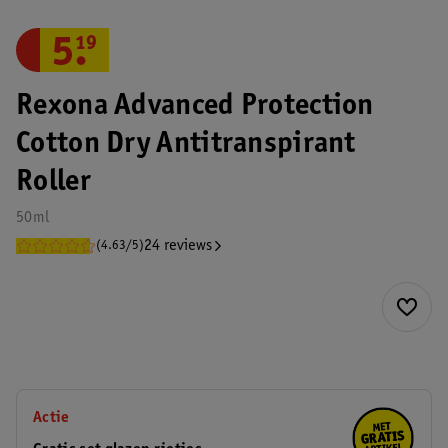
5
.
19
Rexona Advanced Protection
Cotton Dry Antitranspirant
Roller
50ml
24 reviews
(4.63/5)
Actie