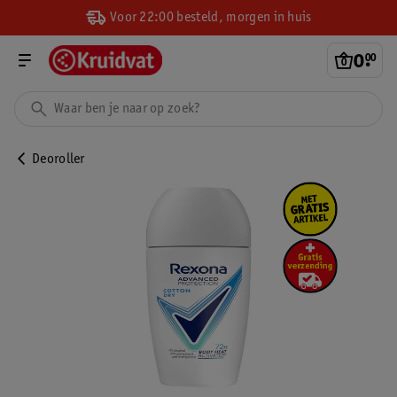
Voor 22:00 besteld, morgen in huis
0
.
00
Deoroller