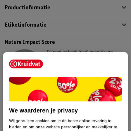
Productinformatie
Etiketinformatie
Nature Impact Score
Dit product heeft (nog) geen Nature
Impact Score.
Meer informatie
Bestel & Bezorginformatie
Bekijk ook
We waarderen je privacy
Wij gebruiken cookies om je de beste online ervaring te
Meer
Rexona
Alle Deospray
bieden en om onze website persoonlijker en makkelijker te