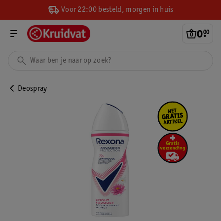
Voor 22:00 besteld, morgen in huis
0
.
00
Deospray