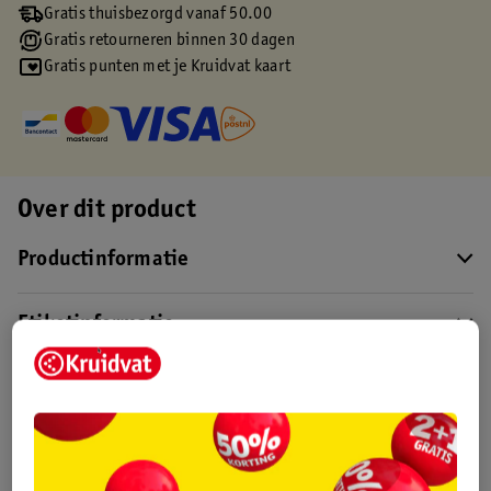
Gratis thuisbezorgd vanaf 50.00
Gratis retourneren binnen 30 dagen
Gratis punten met je Kruidvat kaart
Over dit product
Productinformatie
Etiketinformatie
Nature Impact Score
Dit product heeft (nog) geen Nature
Impact Score.
Meer informatie