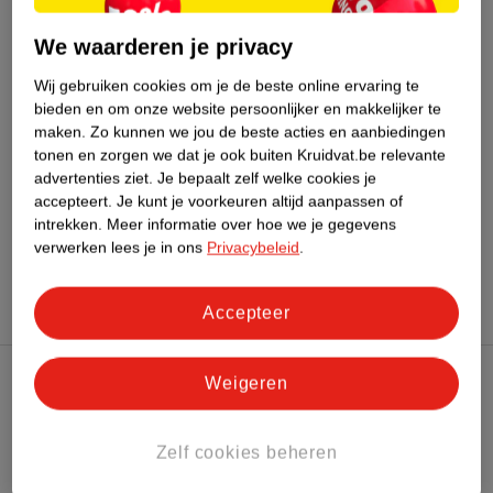
We waarderen je privacy
Bestel & Bezorginformatie
Wij gebruiken cookies om je de beste online ervaring te
bieden en om onze website persoonlijker en makkelijker te
maken.
Zo kunnen we jou de beste acties en aanbiedingen
Bekijk ook
tonen en zorgen we dat je ook buiten Kruidvat.be relevante
advertenties ziet.
Je bepaalt zelf welke cookies je
Meer
Remescar
Alle Dagcreme
accepteert.
Je kunt je voorkeuren altijd aanpassen of
intrekken.
Meer informatie over hoe we je gegevens
verwerken lees je in ons
Privacybeleid
.
Hoe controleren wij de reviews?
Accepteer
Weigeren
Kruidvat Club
Zelf cookies beheren
Klantenservice