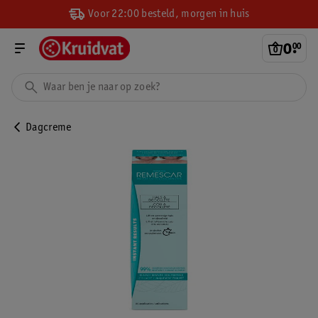
Voor 22:00 besteld, morgen in huis
0
.
00
Dagcreme