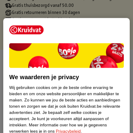
Gratis thuisbezorgd vanaf 50.00
Gratis retourneren binnen 30 dagen
Gratis punten met je Kruidvat kaart
Over dit product
Productinformatie
We waarderen je privacy
Wij gebruiken cookies om je de beste online ervaring te
Etiketinformatie
bieden en om onze website persoonlijker en makkelijker te
maken.
Zo kunnen we jou de beste acties en aanbiedingen
tonen en zorgen we dat je ook buiten Kruidvat.be relevante
Nature Impact Score
advertenties ziet.
Je bepaalt zelf welke cookies je
Dit product heeft (nog) geen Nature
accepteert.
Je kunt je voorkeuren altijd aanpassen of
Impact Score.
intrekken.
Meer informatie over hoe we je gegevens
Meer informatie
verwerken lees je in ons
Privacybeleid
.