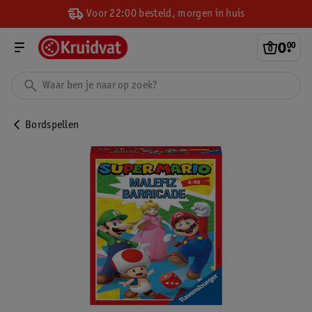
Voor 22:00 besteld, morgen in huis
0
.
00
Bordspellen