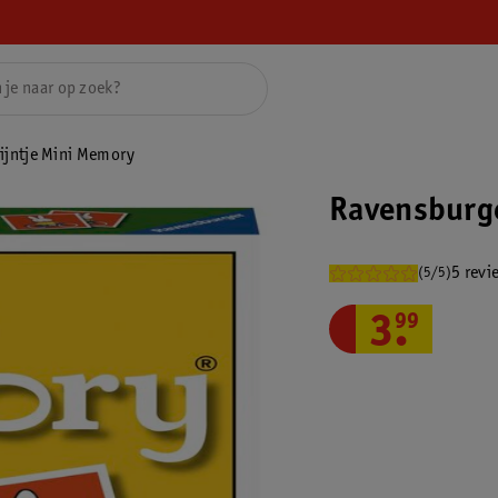
ijntje Mini Memory
Ravensburge
5 revi
(5/5)
3
.
99