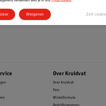
gegevens verwerken lees je in ons
Privacybeleid
.
pteer
Weigeren
Zelf cooki
rvice
Over Kruidvat
agen
Over Kruidvat
Pers
eren
Winkelformule
Bedrijfsgegevens