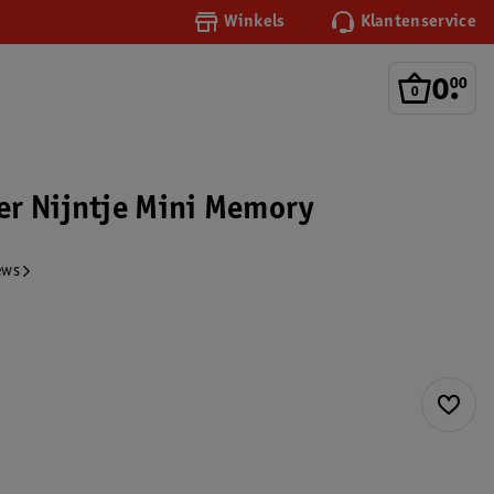
Winkels
Klantenservice
0
.
00
r Nijntje Mini Memory
ews