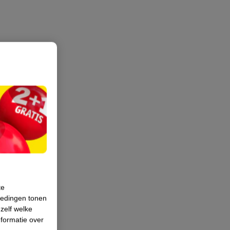
te
iedingen tonen
 zelf welke
formatie over