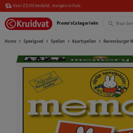
Voor 22:00 besteld, morgen in huis
Promo's
Categorieën
Home
Speelgoed
Spellen
Kaartspellen
Ravensburger N