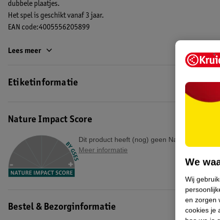
dubbele plaatjes.
Het spel is geschikt vanaf 3 jaar.
EAN code:4005556205899
Lees meer
Etiketinformatie
Nature Impact Score
Dit product heeft (nog) geen Nature Impact S
Meer informatie
We waa
Wij gebrui
persoonlijk
en zorgen w
Bestel & Bezorginformatie
cookies je 