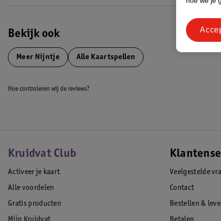
hoe we je 
Acce
Bekijk ook
Meer
Nijntje
Alle Kaartspellen
Hoe controleren wij de reviews?
Kruidvat Club
Klantense
Activeer je kaart
Veelgestelde vr
Alle voordelen
Contact
Gratis producten
Bestellen & lev
Mijn Kruidvat
Betalen