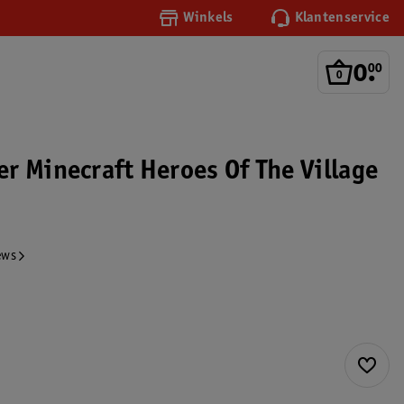
Winkels
Klantenservice
0
.
00
r Minecraft Heroes Of The Village
ews