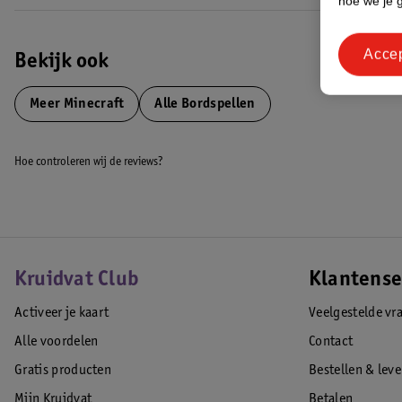
hoe we je 
Acce
Bekijk ook
Meer
Minecraft
Alle Bordspellen
Hoe controleren wij de reviews?
Kruidvat Club
Klantense
Activeer je kaart
Veelgestelde vr
Alle voordelen
Contact
Gratis producten
Bestellen & lev
Mijn Kruidvat
Betalen