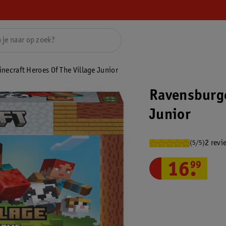
necraft Heroes Of The Village Junior
Ravensburge
Junior
2 revi
(5/5)
16
.
99