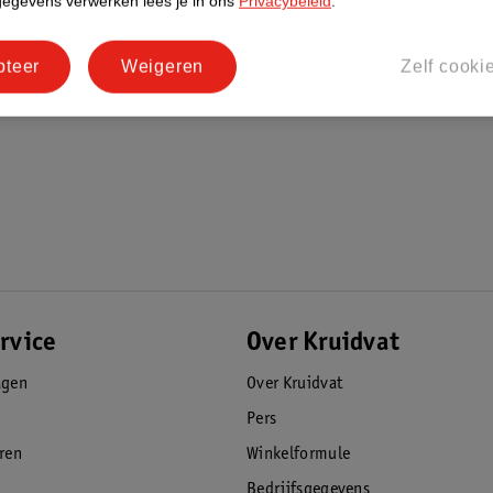
gegevens verwerken lees je in ons
Privacybeleid
.
pteer
Weigeren
Zelf cooki
rvice
Over Kruidvat
agen
Over Kruidvat
Pers
eren
Winkelformule
Bedrijfsgegevens