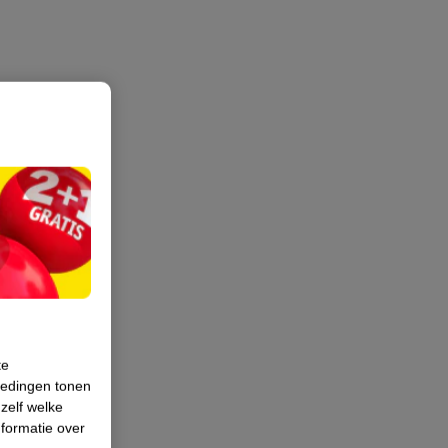
te
iedingen tonen
 zelf welke
formatie over