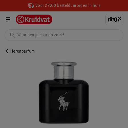
Voor 22:00 besteld, morgen in huis
0
.
00
Herenparfum