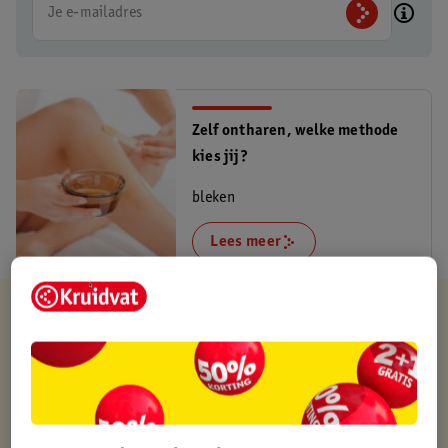
Je e-mailadres
Zelf ontharen, welke methode
kies jij?
bleken
Lees meer
Kruidvat is altijd voordelig
Gratis ophalen in de winkel
Op werkdagen voor 22:00 uur besteld, volgende dag in huis
Gratis thuisbezorgd vanaf 50.00
Gratis retourneren binnen 30 dagen