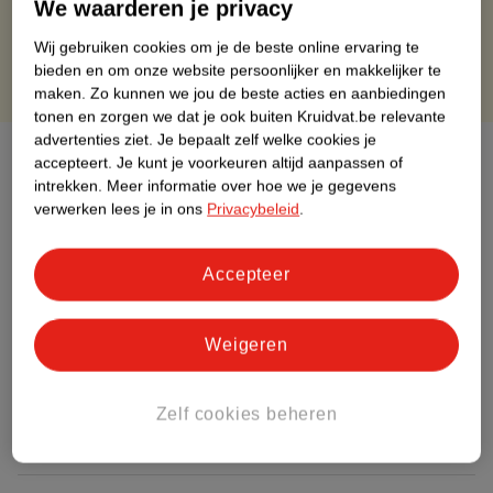
We waarderen je privacy
Gratis punten met je Kruidvat kaart
Wij gebruiken cookies om je de beste online ervaring te
bieden en om onze website persoonlijker en makkelijker te
maken.
Zo kunnen we jou de beste acties en aanbiedingen
tonen en zorgen we dat je ook buiten Kruidvat.be relevante
advertenties ziet.
Je bepaalt zelf welke cookies je
Over dit product
accepteert.
Je kunt je voorkeuren altijd aanpassen of
intrekken.
Meer informatie over hoe we je gegevens
Productinformatie
verwerken lees je in ons
Privacybeleid
.
Etiketinformatie
Accepteer
Nature Impact Score
Weigeren
Dit product heeft (nog) geen Nature
Impact Score.
Zelf cookies beheren
Meer informatie