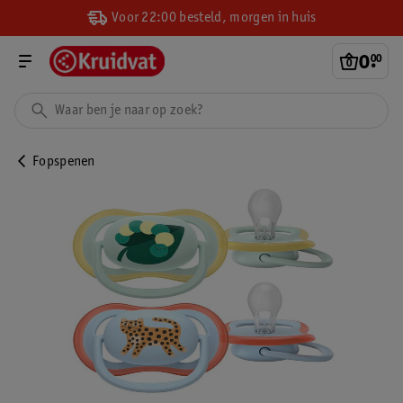
Voor 22:00 besteld, morgen in huis
0
.
00
Fopspenen