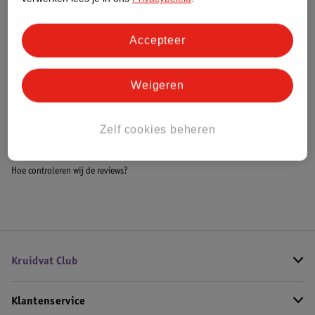
Accepteer
Bestel & Bezorginformatie
Weigeren
Bekijk ook
Zelf cookies beheren
Meer
Philips Avent
Alle Fopspenen
Hoe controleren wij de reviews?
Kruidvat Club
Klantenservice