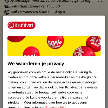
Op werkdagen voor 22:00 uur besteld, volgende dag in huis
Gratis thuisbezorgd vanaf 50.00
Gratis retourneren binnen 30 dagen
Gratis punten met je Kruidvat kaart
Over dit product
Productinformatie
We waarderen je privacy
Wij gebruiken cookies om je de beste online ervaring te
Etiketinformatie
bieden en om onze website persoonlijker en makkelijker te
maken.
Zo kunnen we jou de beste acties en aanbiedingen
tonen en zorgen we dat je ook buiten Kruidvat.be relevante
Nature Impact Score
advertenties ziet.
Je bepaalt zelf welke cookies je
Dit product heeft (nog) geen Nature
accepteert.
Je kunt je voorkeuren altijd aanpassen of
Impact Score.
intrekken.
Meer informatie over hoe we je gegevens
Meer informatie
verwerken lees je in ons
Privacybeleid
.