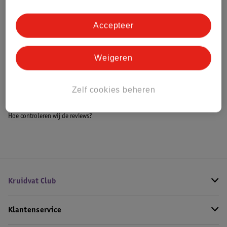
Accepteer
Bestel & Bezorginformatie
Weigeren
Bekijk ook
Zelf cookies beheren
Meer
Philips Avent
Alle Fopspenen
Hoe controleren wij de reviews?
Kruidvat Club
Klantenservice