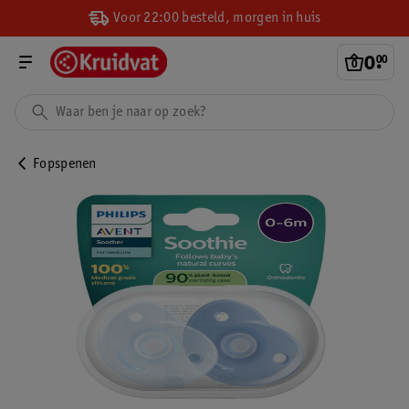
Voor 22:00 besteld, morgen in huis
0
.
00
Fopspenen