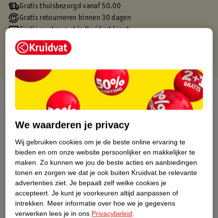
Gratis thuisbezorgd vanaf 50.00
Gratis retourneren binnen 30 dagen
Gratis punten met je Kruidvat kaart
Over dit product
Productinformatie
We waarderen je privacy
Wij gebruiken cookies om je de beste online ervaring te
Etiketinformatie
bieden en om onze website persoonlijker en makkelijker te
maken.
Zo kunnen we jou de beste acties en aanbiedingen
Nature Impact Score
tonen en zorgen we dat je ook buiten Kruidvat.be relevante
advertenties ziet.
Je bepaalt zelf welke cookies je
Dit product heeft (nog) geen Nature
accepteert.
Je kunt je voorkeuren altijd aanpassen of
Impact Score.
intrekken.
Meer informatie over hoe we je gegevens
Meer informatie
verwerken lees je in ons
Privacybeleid
.