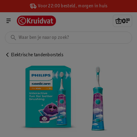
Voor 22:00 besteld, morgen in huis
0
.
00
Elektrische tandenborstels