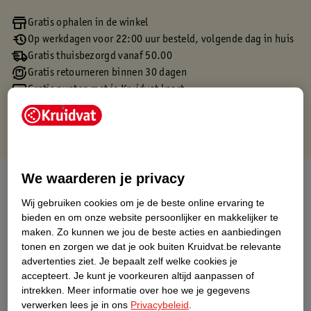
Gratis ophalen in de winkel
Op werkdagen voor 22:00 uur besteld, volgende dag in huis
Gratis thuisbezorgd vanaf 50.00
Gratis retourneren binnen 30 dagen
Gratis punten met je Kruidvat kaart
We waarderen je privacy
Over dit product
Wij gebruiken cookies om je de beste online ervaring te
Productinformatie
bieden en om onze website persoonlijker en makkelijker te
maken.
Zo kunnen we jou de beste acties en aanbiedingen
tonen en zorgen we dat je ook buiten Kruidvat.be relevante
Etiketinformatie
advertenties ziet.
Je bepaalt zelf welke cookies je
accepteert.
Je kunt je voorkeuren altijd aanpassen of
intrekken.
Meer informatie over hoe we je gegevens
Nature Impact Score
verwerken lees je in ons
Privacybeleid
.