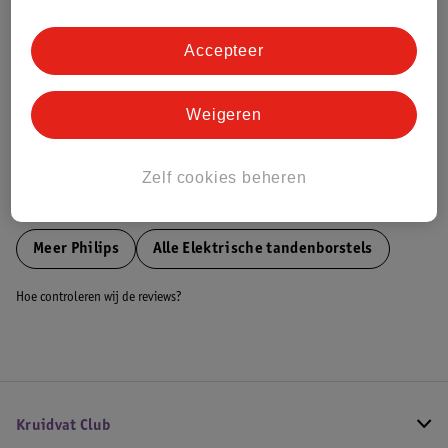
Dit product heeft (nog) geen Nature
Impact Score.
Meer informatie
Accepteer
Weigeren
Bestel & Bezorginformatie
Zelf cookies beheren
Bekijk ook
Meer
Philips
Alle Elektrische tandenborstels
Hoe controleren wij de reviews?
Kruidvat Club