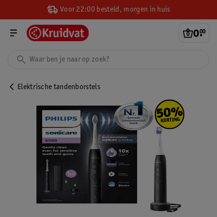
Voor 22:00 besteld, morgen in huis
0
.
00
Elektrische tandenborstels