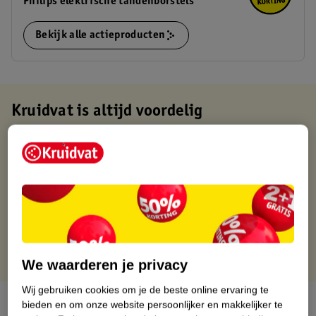
Philips elektrische tandenborstels
Bekijk alle actieproducten
Kruidvat is altijd voordelig
Gratis ophalen in de winkel
Op werkdagen voor 22:00 uur besteld, volgende dag in huis
Gratis thuisbezorgd vanaf 50.00
Gratis retourneren binnen 30 dagen
Gratis punten met je Kruidvat kaart
We waarderen je privacy
Wij gebruiken cookies om je de beste online ervaring te
Over dit product
bieden en om onze website persoonlijker en makkelijker te