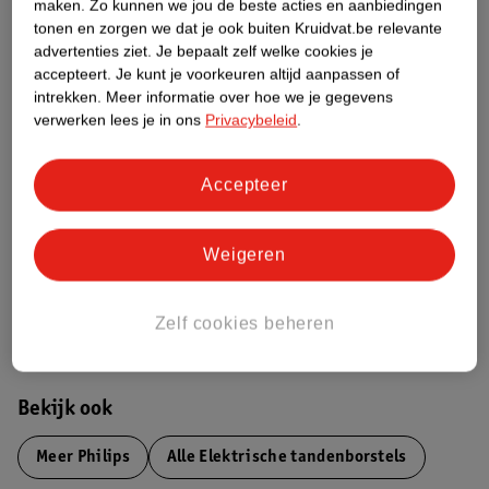
maken.
Zo kunnen we jou de beste acties en aanbiedingen
tonen en zorgen we dat je ook buiten Kruidvat.be relevante
Productinformatie
advertenties ziet.
Je bepaalt zelf welke cookies je
accepteert.
Je kunt je voorkeuren altijd aanpassen of
Etiketinformatie
intrekken.
Meer informatie over hoe we je gegevens
verwerken lees je in ons
Privacybeleid
.
Nature Impact Score
Accepteer
Dit product heeft (nog) geen Nature
Impact Score.
Meer informatie
Weigeren
Zelf cookies beheren
Bestel & Bezorginformatie
Bekijk ook
Meer
Philips
Alle Elektrische tandenborstels