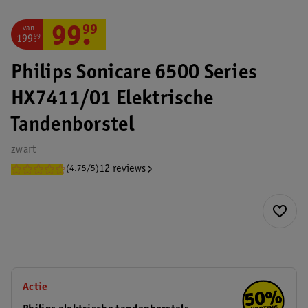
van
99
.
99
199
.
99
Philips Sonicare 6500 Series
HX7411/01 Elektrische
Tandenborstel
zwart
12 reviews
(4.75/5)
Actie