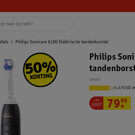
stels
Philips Sonicare 6100 Elektrische tandenborstel
Philips Son
tandenborst
zwart
10 r
(4.2/5)
van
79
.
99
159
.
99