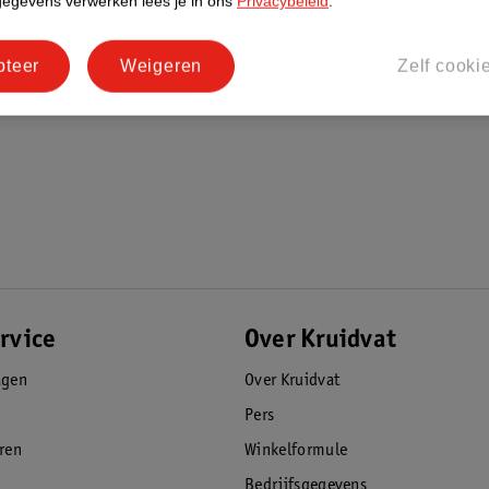
gegevens verwerken lees je in ons
Privacybeleid
.
pteer
Weigeren
Zelf cooki
borstel te vervangen, zodat je altijd de
rvice
Over Kruidvat
agen
Over Kruidvat
Pers
eren
Winkelformule
Bedrijfsgegevens