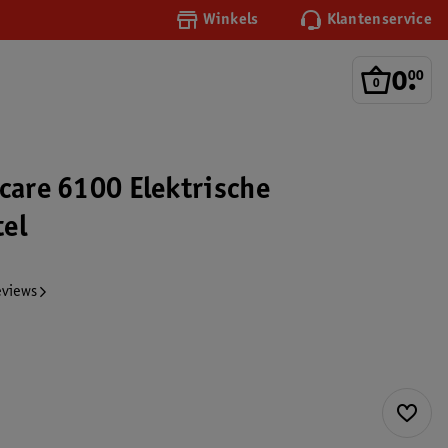
Winkels
Klantenservice
0
.
00
icare 6100 Elektrische
el
eviews