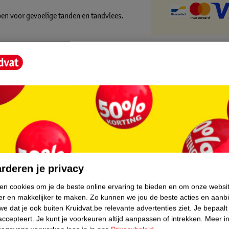
pen voor gevoelige tanden en tandvlees.
rstelharen zorgen voor een effectieve
stof tussen je tanden door gestuwd, en
tzonderlijk fris en schoon aan, en bovendien
core.
n paars kleuren zodat je weet dat je
rderen je privacy
ctie erg handig en gingen daardoor beter hun
ken cookies om je de beste online ervaring te bieden en om onze websi
er en makkelijker te maken.
Zo kunnen we jou de beste acties en aanb
e dat je ook buiten Kruidvat.be relevante advertenties ziet.
Je bepaalt
accepteert.
Je kunt je voorkeuren altijd aanpassen of intrekken.
Meer in