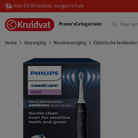
Voor 22:00 besteld, morgen in huis
Promo's
Categorieën
Home
Verzorging
Mondverzorging
Elektrische tandenbor