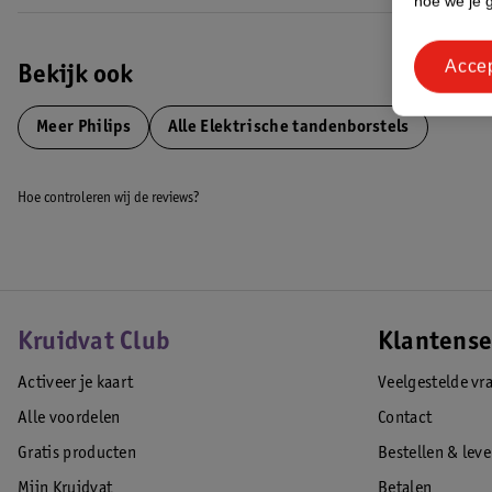
hoe we je 
• Clean-poetsstand: voor focus op tandplakverwijdering
Acce
Elke stand kan op drie verschillende sterktes gebruikt worden.
Bekijk ook
Vervangen van je opzetborstel
Meer
Philips
Alle Elektrische tandenborstels
De BrushSync-technologie laat je weten wanneer het tijd is om je opzet
beste resultaten kunt verwachten voor jouw mondverzorging.
Hoe controleren wij de reviews?
Batterijduur van drie weken
De tandenborstel gaat tot wel drie weken mee op een volle accu.
EAN code:8720689029032
Kruidvat Club
Klantense
Activeer je kaart
Veelgestelde vr
Alle voordelen
Contact
Gratis producten
Bestellen & lev
Mijn Kruidvat
Betalen