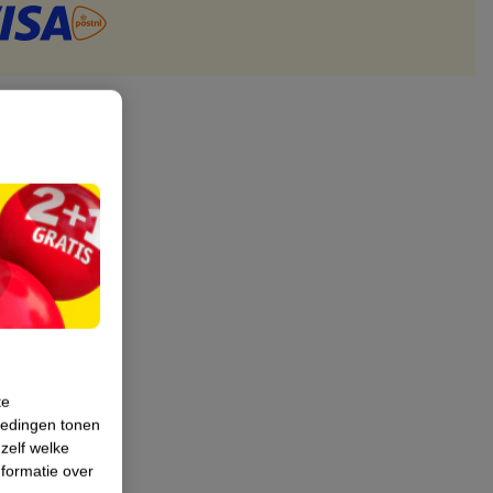
te
iedingen tonen
 zelf welke
formatie over