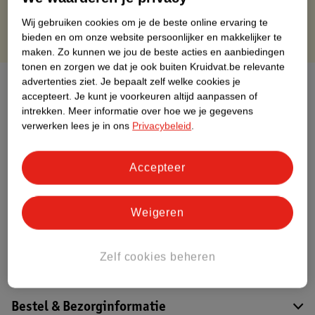
Wij gebruiken cookies om je de beste online ervaring te
bieden en om onze website persoonlijker en makkelijker te
maken.
Zo kunnen we jou de beste acties en aanbiedingen
tonen en zorgen we dat je ook buiten Kruidvat.be relevante
advertenties ziet.
Je bepaalt zelf welke cookies je
Over dit product
accepteert.
Je kunt je voorkeuren altijd aanpassen of
intrekken.
Meer informatie over hoe we je gegevens
Productinformatie
verwerken lees je in ons
Privacybeleid
.
Etiketinformatie
Accepteer
Nature Impact Score
Weigeren
Dit product heeft (nog) geen Nature
Impact Score.
Meer informatie
Zelf cookies beheren
Bestel & Bezorginformatie