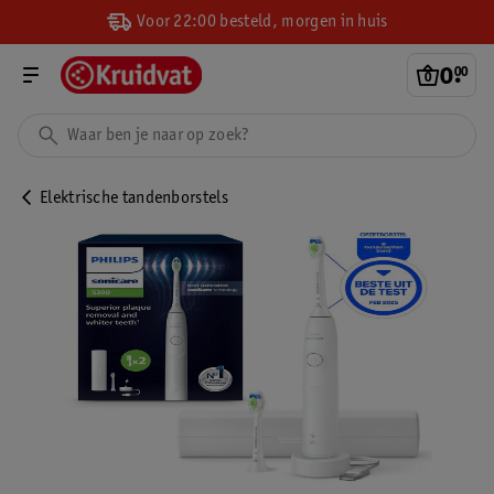
Voor 22:00 besteld, morgen in huis
0
.
00
Elektrische tandenborstels