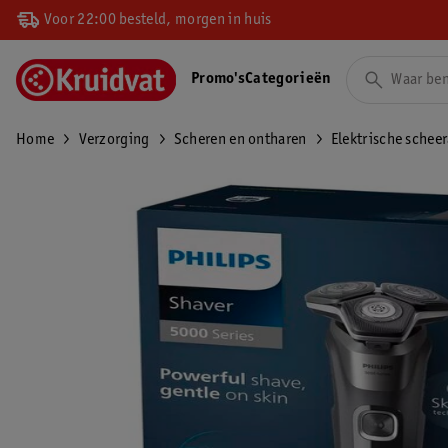
Voor 22:00 besteld, morgen in huis
Promo's
Categorieën
Home
Verzorging
Scheren en ontharen
Elektrische schee