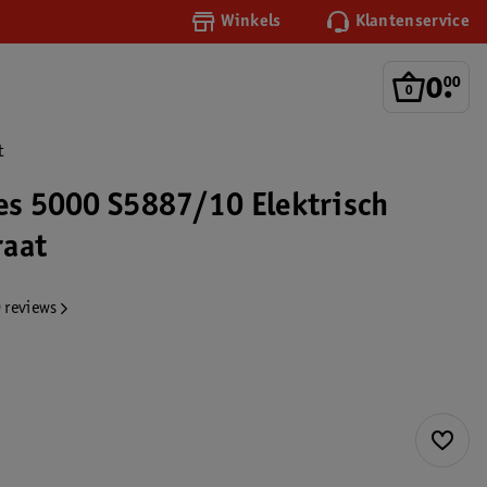
Winkels
Klantenservice
0
.
00
t
ies 5000 S5887/10 Elektrisch
raat
 reviews