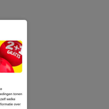
te
iedingen tonen
 zelf welke
formatie over