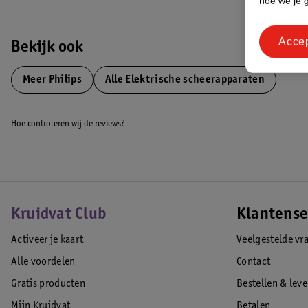
hoe we je 
• USB-A kabel meegeleverd, stroomadapter niet meegeleverd
EAN code:8720689007863
Acce
Bekijk ook
Meer
Philips
Alle Elektrische scheerapparaten
Hoe controleren wij de reviews?
Kruidvat Club
Klantense
Activeer je kaart
Veelgestelde vr
Alle voordelen
Contact
Gratis producten
Bestellen & lev
Mijn Kruidvat
Betalen