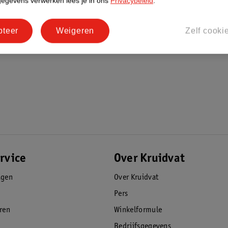
gegevens verwerken lees je in ons
Privacybeleid
.
pteer
Weigeren
Zelf cooki
rvice
Over Kruidvat
agen
Over Kruidvat
Pers
eren
Winkelformule
Bedrijfsgegevens