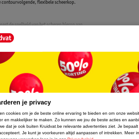
e contourvolgende, flexibele scheerkop.
past de snelheid van het scheren hierop aan,
ssend natte scheerbeurt, zelfs onder de
je snor en bakkebaarden te onderhouden.
t het scheerapparaat in één minuut.
core.
eerapparaat:
rderen je privacy
ken cookies om je de beste online ervaring te bieden en om onze websi
er en makkelijker te maken.
Zo kunnen we jou de beste acties en aanb
e dat je ook buiten Kruidvat.be relevante advertenties ziet.
Je bepaalt
accepteert.
Je kunt je voorkeuren altijd aanpassen of intrekken.
Meer in