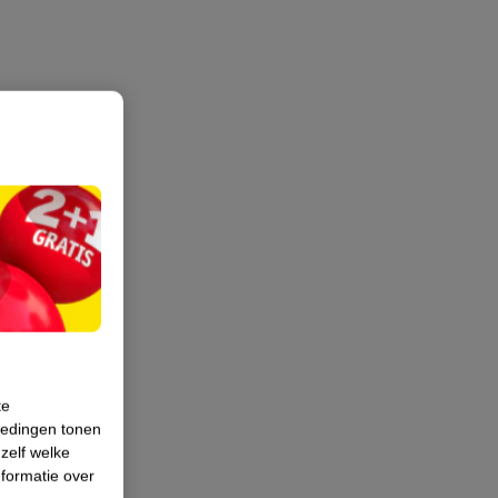
te
iedingen tonen
 zelf welke
formatie over