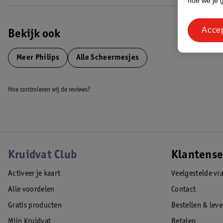
hoe we je 
Acce
Bekijk ook
Meer
Philips
Alle Scheermesjes
Hoe controleren wij de reviews?
Kruidvat Club
Klantense
Activeer je kaart
Veelgestelde vr
Alle voordelen
Contact
Gratis producten
Bestellen & lev
Mijn Kruidvat
Betalen