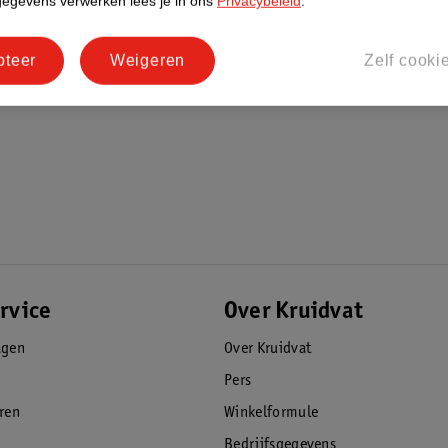
gegevens verwerken lees je in ons
Privacybeleid
.
pteer
Weigeren
Zelf cooki
rvice
Over Kruidvat
agen
Over Kruidvat
Pers
eren
Winkelformule
Bedrijfsgegevens