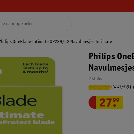
Philips OneBlade Intimate QP229/52 Navulmesjes Intimate
Philips One
Navulmesjes
2 stuks
91 
(4.47/5)
27
.
99