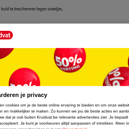
 huid te beschermen tegen sneetjes,
inProtect Blade Vervangmesjes:
frictie en optimale resultaten.
ubbelzijdige trimkam voor een snelle en
 douche.
core.
g en afgeronde uiteinden) beweegt honderd
rmd.
rderen je privacy
ken cookies om je de beste online ervaring te bieden en om onze websi
rten per week. Het daadwerkelijke resultaat
er en makkelijker te maken.
Zo kunnen we jou de beste acties en aanb
e dat je ook buiten Kruidvat.be relevante advertenties ziet.
Je bepaalt
accepteert.
Je kunt je voorkeuren altijd aanpassen of intrekken.
Meer in