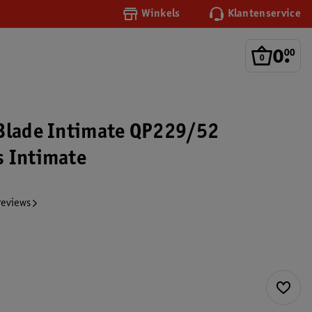
Winkels
Klantenservice
0
.
00
Blade Intimate QP229/52
 Intimate
reviews