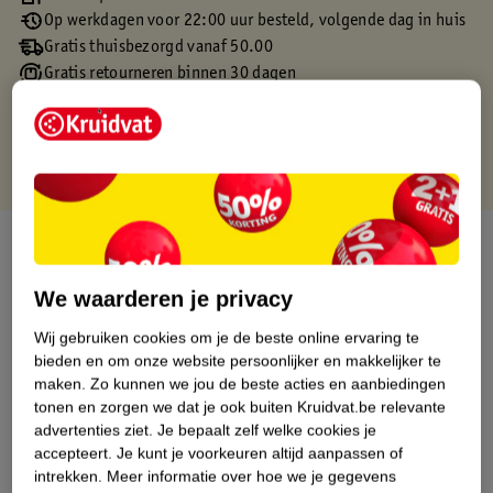
Op werkdagen voor 22:00 uur besteld, volgende dag in huis
Gratis thuisbezorgd vanaf 50.00
Gratis retourneren binnen 30 dagen
Gratis punten met je Kruidvat kaart
Over dit product
Productinformatie
We waarderen je privacy
Wij gebruiken cookies om je de beste online ervaring te
Etiketinformatie
bieden en om onze website persoonlijker en makkelijker te
maken.
Zo kunnen we jou de beste acties en aanbiedingen
tonen en zorgen we dat je ook buiten Kruidvat.be relevante
Nature Impact Score
advertenties ziet.
Je bepaalt zelf welke cookies je
accepteert.
Je kunt je voorkeuren altijd aanpassen of
Dit product heeft (nog) geen Nature
intrekken.
Meer informatie over hoe we je gegevens
Impact Score.