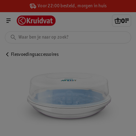
Voor 22:00 besteld, morgen in huis
0
.
00
Flesvoedingsaccessoires