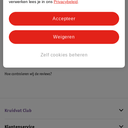
verwerken lees je in ons
Privacybeleid
.
Meer informatie
Accepteer
Bestel & Bezorginformatie
Weigeren
Bekijk ook
Zelf cookies beheren
Meer
Philips Avent
Alle Flesvoedingsaccessoires
Hoe controleren wij de reviews?
Kruidvat Club
Klantenservice