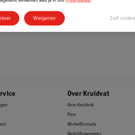
gegevens verwerken lees je in ons
Privacybeleid
.
pteer
Weigeren
Zelf cooki
rvice
Over Kruidvat
agen
Over Kruidvat
Pers
eren
Winkelformule
Bedrijfsgegevens