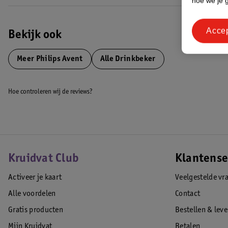
hoe we je 
Acce
Bekijk ook
Meer
Philips Avent
Alle Drinkbeker
Hoe controleren wij de reviews?
Kruidvat Club
Klantense
Activeer je kaart
Veelgestelde vr
Alle voordelen
Contact
Gratis producten
Bestellen & lev
Mijn Kruidvat
Betalen