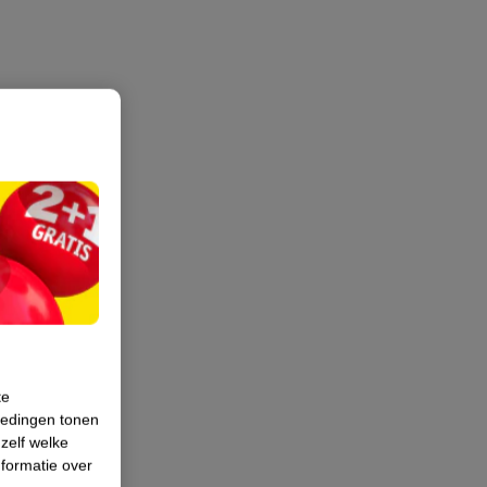
te
iedingen tonen
 zelf welke
formatie over