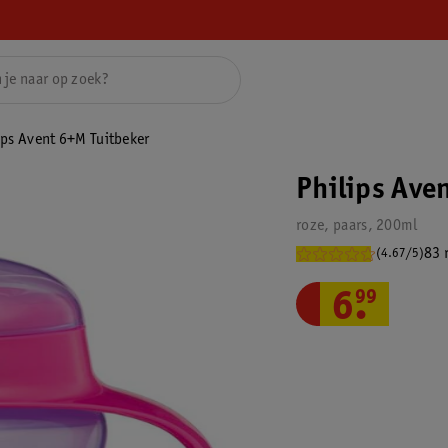
ips Avent 6+M Tuitbeker
Philips Ave
roze, paars, 200ml
83 
(4.67/5)
6
.
99