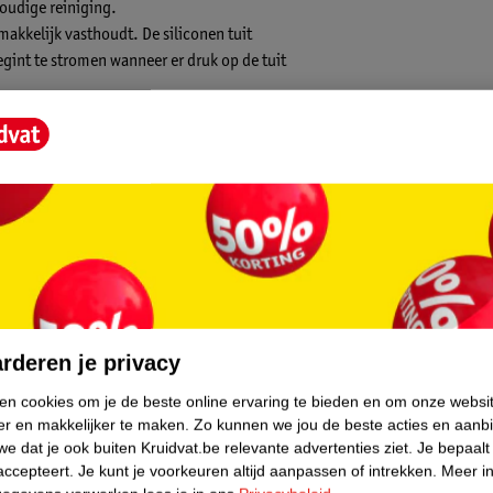
oudige reiniging.
akkelijk vasthoudt. De siliconen tuit
egint te stromen wanneer er druk op de tuit
hilips Avent 6+M Tuitbeker is geschikt voor
core.
rderen je privacy
ken cookies om je de beste online ervaring te bieden en om onze websi
er en makkelijker te maken.
Zo kunnen we jou de beste acties en aanb
e dat je ook buiten Kruidvat.be relevante advertenties ziet.
Je bepaalt
accepteert.
Je kunt je voorkeuren altijd aanpassen of intrekken.
Meer in