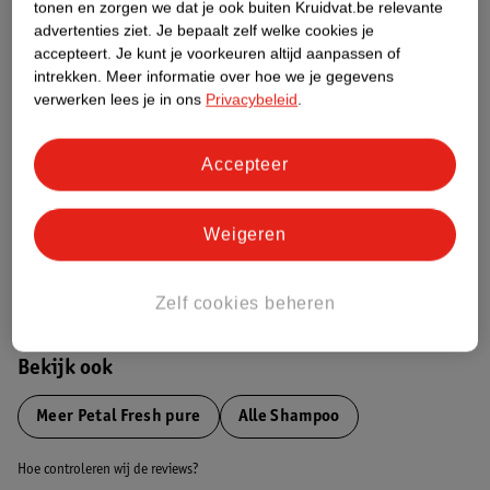
tonen en zorgen we dat je ook buiten Kruidvat.be relevante
advertenties ziet.
Je bepaalt zelf welke cookies je
Etiketinformatie
accepteert.
Je kunt je voorkeuren altijd aanpassen of
intrekken.
Meer informatie over hoe we je gegevens
verwerken lees je in ons
Privacybeleid
.
Nature Impact Score
Dit product heeft (nog) geen Nature
Accepteer
Impact Score.
Meer informatie
Weigeren
Bestel & Bezorginformatie
Zelf cookies beheren
Bekijk ook
Meer
Petal Fresh pure
Alle Shampoo
Hoe controleren wij de reviews?