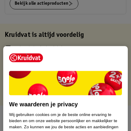
Bekijk alle actieproducten
Kruidvat is altijd voordelig
Gratis ophalen in de winkel
Op werkdagen voor 22:00 uur besteld, volgende dag in huis
Gratis thuisbezorgd vanaf 50.00
Gratis retourneren binnen 30 dagen
Gratis punten met je Kruidvat kaart
We waarderen je privacy
Over dit product
Wij gebruiken cookies om je de beste online ervaring te
bieden en om onze website persoonlijker en makkelijker te
maken.
Zo kunnen we jou de beste acties en aanbiedingen
Productinformatie