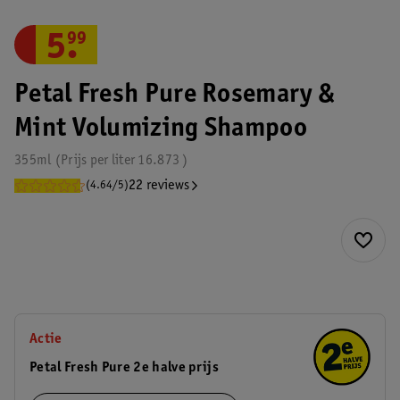
5
.
99
Petal Fresh Pure Rosemary &
Mint Volumizing Shampoo
355ml
Prijs per
liter
16.873
22 reviews
(4.64/5)
Actie
Petal Fresh Pure 2e halve prijs