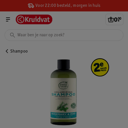
Voor 22:00 besteld, morgen in huis
0
.
00
Shampoo