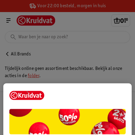
Voor 22:00 besteld, morgen in huis
0
.
00
All Brands
Tijdelijk online geen assortiment beschikbaar. Bekijk al onze
acties in de
folder
.
Kruidvat Club
Klantenservice