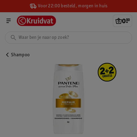
Voor 22:00 besteld, morgen in huis
0
.
00
Shampoo