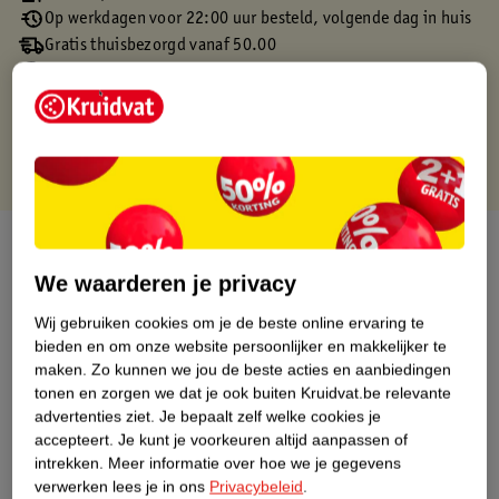
Op werkdagen voor 22:00 uur besteld, volgende dag in huis
Gratis thuisbezorgd vanaf 50.00
Gratis retourneren binnen 30 dagen
Gratis punten met je Kruidvat kaart
Over dit product
We waarderen je privacy
Productinformatie
Wij gebruiken cookies om je de beste online ervaring te
bieden en om onze website persoonlijker en makkelijker te
Etiketinformatie
maken.
Zo kunnen we jou de beste acties en aanbiedingen
tonen en zorgen we dat je ook buiten Kruidvat.be relevante
advertenties ziet.
Je bepaalt zelf welke cookies je
Nature Impact Score
accepteert.
Je kunt je voorkeuren altijd aanpassen of
Dit product heeft (nog) geen Nature
intrekken.
Meer informatie over hoe we je gegevens
Impact Score.
verwerken lees je in ons
Privacybeleid
.