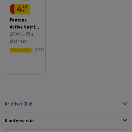
4
.
49
Pantene
Active Nutri-
Plex Pro-V
250ml - Fijn,
Volume & Body
plat haar
Shampoo
905
Kruidvat Club
Klantenservice