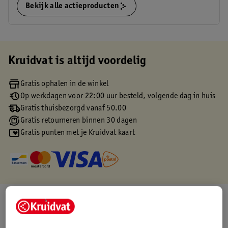
Bekijk alle actieproducten
Kruidvat is altijd voordelig
Gratis ophalen in de winkel
Op werkdagen voor 22:00 uur besteld, volgende dag in huis
Gratis thuisbezorgd vanaf 50.00
Gratis retourneren binnen 30 dagen
Gratis punten met je Kruidvat kaart
Over dit product
Productinformatie