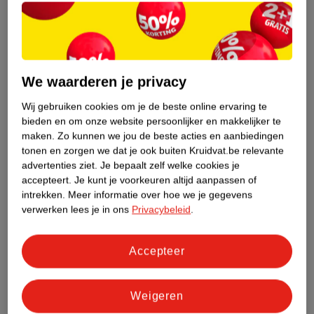
Etiketinformatie
Nature Impact Score
We waarderen je privacy
Dit product heeft (nog) geen Nature
Wij gebruiken cookies om je de beste online ervaring te
Impact Score.
bieden en om onze website persoonlijker en makkelijker te
Meer informatie
maken.
Zo kunnen we jou de beste acties en aanbiedingen
tonen en zorgen we dat je ook buiten Kruidvat.be relevante
advertenties ziet.
Je bepaalt zelf welke cookies je
accepteert.
Je kunt je voorkeuren altijd aanpassen of
Bestel & Bezorginformatie
intrekken.
Meer informatie over hoe we je gegevens
verwerken lees je in ons
Privacybeleid
.
Bekijk ook
Accepteer
Meer
Palmolive
Alle Douchecreme
Weigeren
Hoe controleren wij de reviews?