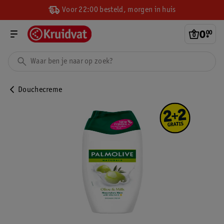
Voor 22:00 besteld, morgen in huis
0
.
00
Douchecreme