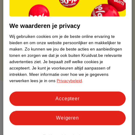
Kruidvat is altijd voordelig
Gratis ophalen in de winkel
We waarderen je privacy
Op werkdagen voor 22:00 uur besteld, volgende dag in huis
Gratis thuisbezorgd vanaf 50.00
Wij gebruiken cookies om je de beste online ervaring te
bieden en om onze website persoonlijker en makkelijker te
Gratis retourneren binnen 30 dagen
maken.
Zo kunnen we jou de beste acties en aanbiedingen
Gratis punten met je Kruidvat kaart
tonen en zorgen we dat je ook buiten Kruidvat.be relevante
advertenties ziet.
Je bepaalt zelf welke cookies je
accepteert.
Je kunt je voorkeuren altijd aanpassen of
intrekken.
Meer informatie over hoe we je gegevens
verwerken lees je in ons
Privacybeleid
.
Over dit product
Accepteer
Productinformatie
Weigeren
Etiketinformatie