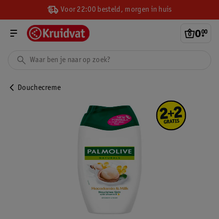
Voor 22:00 besteld, morgen in huis
0
.
00
Douchecreme