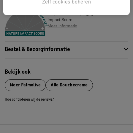
Zelf cookies beheren
Nature Impact Score
Dit product heeft (nog) geen Nature
Impact Score.
Meer informatie
Bestel & Bezorginformatie
Bekijk ook
Meer
Palmolive
Alle Douchecreme
Hoe controleren wij de reviews?