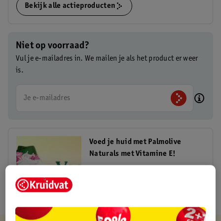
Bekijk alle actieproducten
Niet op voorraad?
Vul je e-mailadres in. We mailen je als het product er weer
is.
Je e-mailadres
Voed je huid met Palmolive
Naturals met Vitamine E!
Bekijk hier!