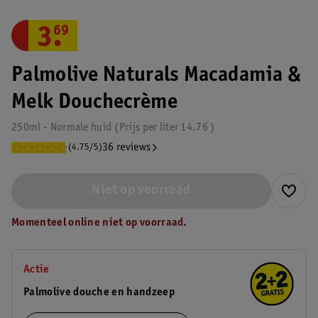
3
.
69
Palmolive Naturals Macadamia &
Melk Douchecrème
250ml - Normale huid
Prijs per
liter
14.76
36 reviews
(4.75/5)
Niet op voorraad
Momenteel online niet op voorraad.
Actie
Palmolive douche en handzeep