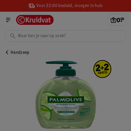
Voor 22:00 besteld, morgen in huis
0
.
00
Handzeep