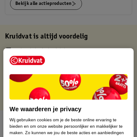
Bekijk alle actieproducten
Kruidvat is altijd voordelig
Gratis ophalen in de winkel
Op werkdagen voor 22:00 uur besteld, volgende dag in huis
Gratis thuisbezorgd vanaf 50.00
Gratis retourneren binnen 30 dagen
Gratis punten met je Kruidvat kaart
We waarderen je privacy
Over dit product
Wij gebruiken cookies om je de beste online ervaring te
bieden en om onze website persoonlijker en makkelijker te
maken.
Zo kunnen we jou de beste acties en aanbiedingen
Productinformatie