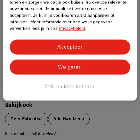
tonen en zorgen we dat je ook buiten Kruidvat.be relevante
advertenties ziet.
Je bepaalt zelf welke cookies je
Etiketinformatie
accepteert.
Je kunt je voorkeuren altijd aanpassen of
intrekken.
Meer informatie over hoe we je gegevens
verwerken lees je in ons
Privacybeleid
.
Nature Impact Score
Dit product heeft (nog) geen Nature
Accepteer
Impact Score.
Meer informatie
Weigeren
Bestel & Bezorginformatie
Zelf cookies beheren
Bekijk ook
Meer
Palmolive
Alle Handzeep
Hoe controleren wij de reviews?