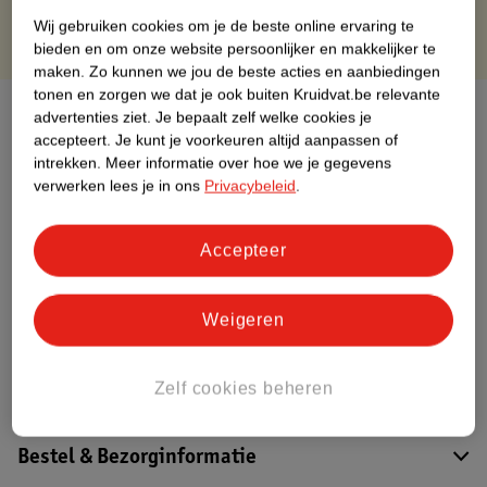
Wij gebruiken cookies om je de beste online ervaring te
bieden en om onze website persoonlijker en makkelijker te
maken.
Zo kunnen we jou de beste acties en aanbiedingen
tonen en zorgen we dat je ook buiten Kruidvat.be relevante
Over dit product
advertenties ziet.
Je bepaalt zelf welke cookies je
accepteert.
Je kunt je voorkeuren altijd aanpassen of
Productinformatie
intrekken.
Meer informatie over hoe we je gegevens
verwerken lees je in ons
Privacybeleid
.
Etiketinformatie
Accepteer
Nature Impact Score
Weigeren
Dit product heeft (nog) geen Nature
Impact Score.
Meer informatie
Zelf cookies beheren
Bestel & Bezorginformatie