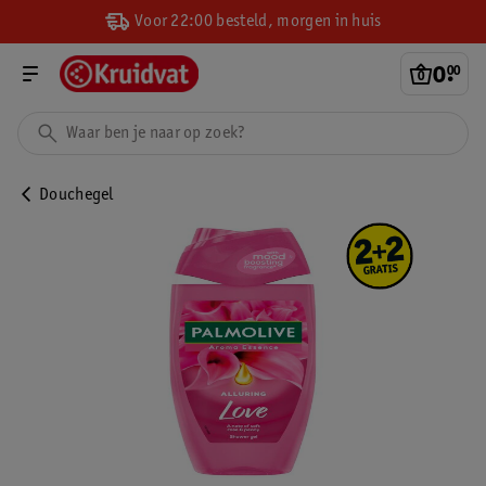
Voor 22:00 besteld, morgen in huis
0
.
00
Douchegel