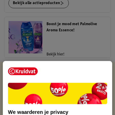
Bekijk alle actieproducten
Boost je mood met Palmolive
Aroma Essence!
Bekijk hier!
Kruidvat is altijd voordelig
Gratis ophalen in de winkel
Op werkdagen voor 22:00 uur besteld, volgende dag in huis
Gratis thuisbezorgd vanaf 50.00
Gratis retourneren binnen 30 dagen
Gratis punten met je Kruidvat kaart
We waarderen je privacy