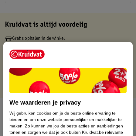
Kruidvat is altijd voordelig
Gratis ophalen in de winkel
Op werkdagen voor 22:00 uur besteld, volgende dag in huis
Gratis thuisbezorgd vanaf 50.00
Gratis retourneren binnen 30 dagen
Gratis punten met je Kruidvat kaart
We waarderen je privacy
Over dit product
Wij gebruiken cookies om je de beste online ervaring te
bieden en om onze website persoonlijker en makkelijker te
Productinformatie
maken.
Zo kunnen we jou de beste acties en aanbiedingen
tonen en zorgen we dat je ook buiten Kruidvat.be relevante