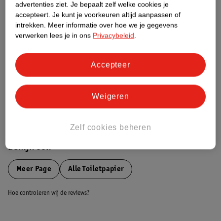
advertenties ziet.
Je bepaalt zelf welke cookies je
Etiketinformatie
accepteert.
Je kunt je voorkeuren altijd aanpassen of
intrekken.
Meer informatie over hoe we je gegevens
Nature Impact Score
verwerken lees je in ons
Privacybeleid
.
Dit product heeft (nog) geen Nature
Impact Score.
Accepteer
Meer informatie
Weigeren
Bestel & Bezorginformatie
Zelf cookies beheren
Bekijk ook
Meer
Page
Alle Toiletpapier
Hoe controleren wij de reviews?