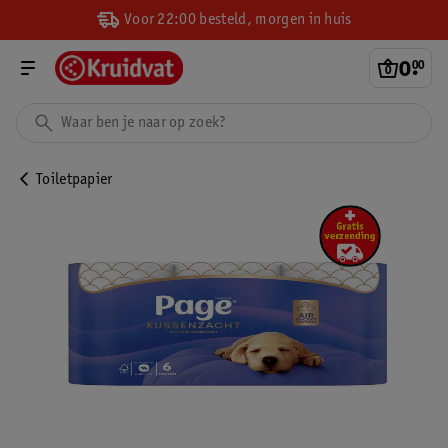
Voor 22:00 besteld, morgen in huis
0
.
00
Toiletpapier