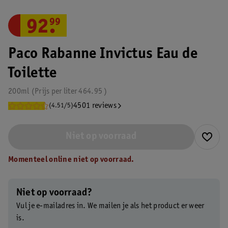
92
.
99
Paco Rabanne Invictus Eau de
Toilette
200ml
Prijs per
liter
464.95
4501 reviews
(4.51/5)
Niet op voorraad
Momenteel online niet op voorraad.
Niet op voorraad?
Vul je e-mailadres in. We mailen je als het product er weer
is.