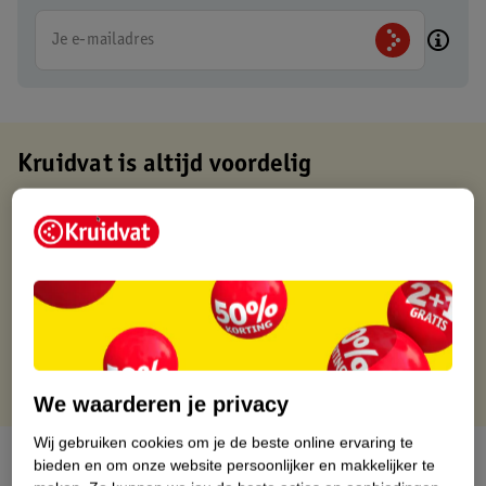
Je e-mailadres
Kruidvat is altijd voordelig
Gratis ophalen in de winkel
Op werkdagen voor 22:00 uur besteld, volgende dag in huis
Gratis thuisbezorgd vanaf 50.00
Gratis retourneren binnen 30 dagen
Gratis punten met je Kruidvat kaart
We waarderen je privacy
Wij gebruiken cookies om je de beste online ervaring te
Over dit product
bieden en om onze website persoonlijker en makkelijker te