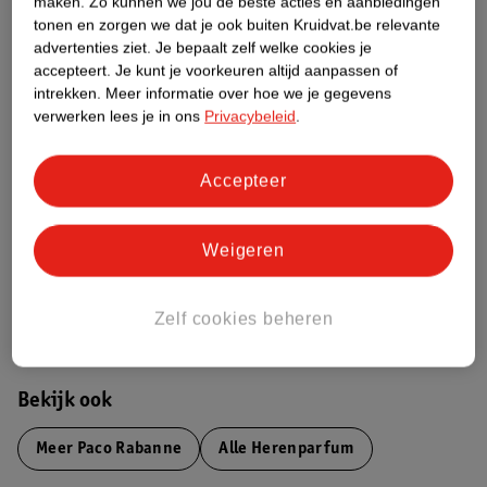
maken.
Zo kunnen we jou de beste acties en aanbiedingen
Productinformatie
tonen en zorgen we dat je ook buiten Kruidvat.be relevante
advertenties ziet.
Je bepaalt zelf welke cookies je
accepteert.
Je kunt je voorkeuren altijd aanpassen of
Etiketinformatie
intrekken.
Meer informatie over hoe we je gegevens
verwerken lees je in ons
Privacybeleid
.
Nature Impact Score
Accepteer
Dit product heeft (nog) geen Nature
Impact Score.
Meer informatie
Weigeren
Bestel & Bezorginformatie
Zelf cookies beheren
Bekijk ook
Meer
Paco Rabanne
Alle Herenparfum