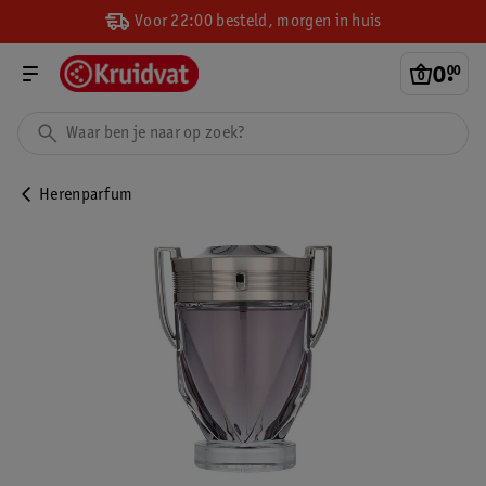
Voor 22:00 besteld, morgen in huis
0
.
00
Herenparfum