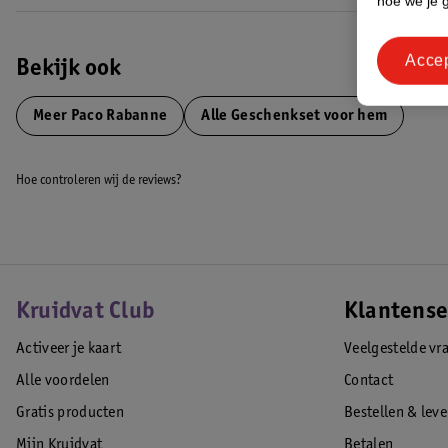
hoe we je 
Acce
Bekijk ook
Meer
Paco Rabanne
Alle Geschenkset voor hem
Hoe controleren wij de reviews?
Kruidvat Club
Klantense
Activeer je kaart
Veelgestelde vr
Alle voordelen
Contact
Gratis producten
Bestellen & lev
Mijn Kruidvat
Betalen