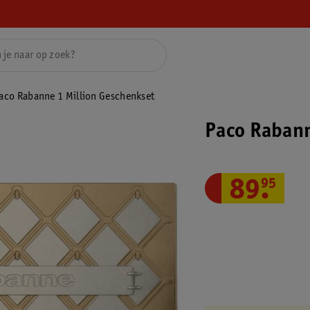
aco Rabanne 1 Million Geschenkset
Paco Rabann
89
.
95