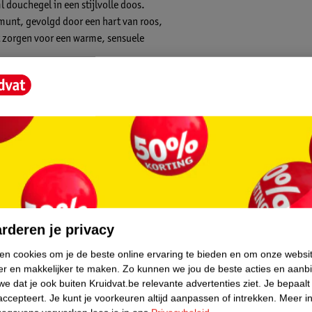
l douchegel in een stijlvolle doos.
munt, gevolgd door een hart van roos,
ut zorgen voor een warme, sensuele
core.
rderen je privacy
ken cookies om je de beste online ervaring te bieden en om onze websi
er en makkelijker te maken.
Zo kunnen we jou de beste acties en aanb
e dat je ook buiten Kruidvat.be relevante advertenties ziet.
Je bepaalt
accepteert.
Je kunt je voorkeuren altijd aanpassen of intrekken.
Meer in