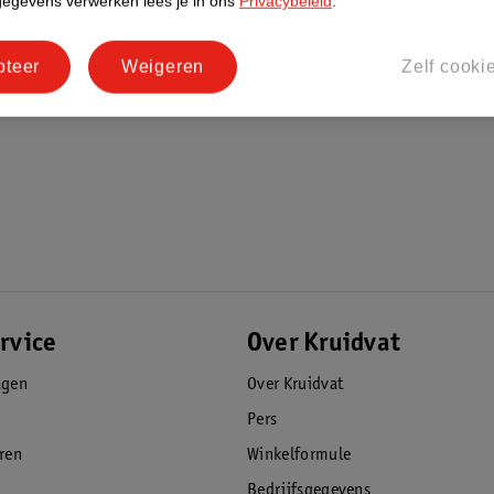
gegevens verwerken lees je in ons
Privacybeleid
.
pteer
Weigeren
Zelf cooki
rvice
Over Kruidvat
agen
Over Kruidvat
Pers
eren
Winkelformule
Bedrijfsgegevens