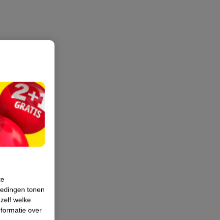
te
iedingen tonen
 zelf welke
formatie over