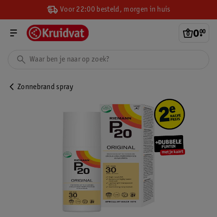
Voor 22:00 besteld, morgen in huis
0
.
00
Zonnebrand spray