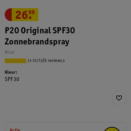
26
.
99
P20 Original SPF30
Zonnebrandspray
85ml
25 reviews
(4.52/5)
Kleur
SPF30
Actie