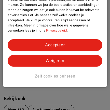
Over dit product
maken.
Zo kunnen we jou de beste acties en aanbiedingen
tonen en zorgen we dat je ook buiten Kruidvat.be relevante
Productinformatie
advertenties ziet.
Je bepaalt zelf welke cookies je
accepteert.
Je kunt je voorkeuren altijd aanpassen of
intrekken.
Meer informatie over hoe we je gegevens
Etiketinformatie
verwerken lees je in ons
Privacybeleid
.
Nature Impact Score
Accepteer
Dit product heeft (nog) geen Nature
Impact Score.
Weigeren
Meer informatie
Zelf cookies beheren
Bestel & Bezorginformatie
Bekijk ook
Meer
P20
Alle Zonnebrand spray