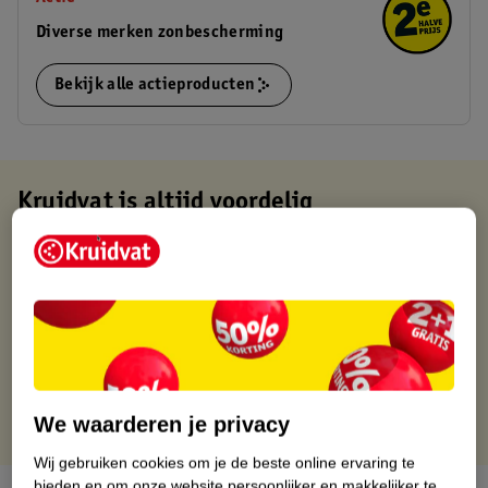
Diverse merken zonbescherming
Bekijk alle actieproducten
Kruidvat is altijd voordelig
Gratis ophalen in de winkel
Op werkdagen voor 22:00 uur besteld, volgende dag in huis
Gratis thuisbezorgd vanaf 50.00
Gratis retourneren binnen 30 dagen
Gratis punten met je Kruidvat kaart
We waarderen je privacy
Wij gebruiken cookies om je de beste online ervaring te
bieden en om onze website persoonlijker en makkelijker te