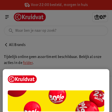
Voor 22:00 besteld, morgen in huis
0
.
00
All Brands
Tijdelijk online geen assortiment beschikbaar. Bekijk al onze
acties in de
folder
.
Kruidvat Club
Klantenservice