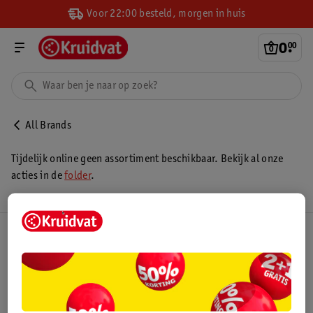
Voor 22:00 besteld, morgen in huis
0
.
00
All Brands
Tijdelijk online geen assortiment beschikbaar. Bekijk al onze
acties in de
folder
.
Kruidvat Club
Klantenservice