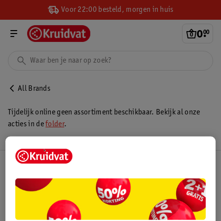
Voor 22:00 besteld, morgen in huis
0
.
00
All Brands
Tijdelijk online geen assortiment beschikbaar. Bekijk al onze
acties in de
folder
.
Kruidvat Club
Klantenservice