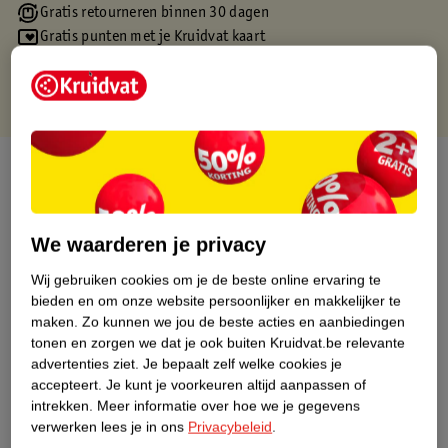
Gratis retourneren binnen 30 dagen
Gratis punten met je Kruidvat kaart
Over dit product
Productinformatie
We waarderen je privacy
Etiketinformatie
Wij gebruiken cookies om je de beste online ervaring te
bieden en om onze website persoonlijker en makkelijker te
maken.
Zo kunnen we jou de beste acties en aanbiedingen
Nature Impact Score
tonen en zorgen we dat je ook buiten Kruidvat.be relevante
Dit product heeft (nog) geen Nature
advertenties ziet.
Je bepaalt zelf welke cookies je
Impact Score.
accepteert.
Je kunt je voorkeuren altijd aanpassen of
Meer informatie
intrekken.
Meer informatie over hoe we je gegevens
verwerken lees je in ons
Privacybeleid
.