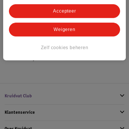
Bestel & Bezorginformatie
Accepteer
Weigeren
Bekijk ook
Meer
Organix
Alle Tussendoortjes
Zelf cookies beheren
Hoe controleren wij de reviews?
Kruidvat Club
Klantenservice