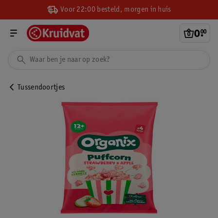
Voor 22:00 besteld, morgen in huis
0
.
00
Tussendoortjes